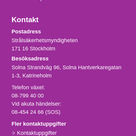
Kontakt
Strålsäkerhetsmyndigheten
Postadress
Strålsäkerhetsmyndigheten
171 16
Stockholm
Besöksadress
Solna Strandväg 96, Solna Hantverkaregatan
1-3
Katrineholm
Telefon,
Telefon växel:
fax
08-799 40 00
och
Vid akuta händelser:
e-
08-454 24 66 (SOS)
postadress
Fler kontaktuppgifter
Kontaktuppgifter