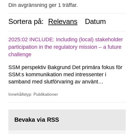
Din avgränsning ger 1 träffar.
Sortera på:
Relevans
Datum
2025:02 INCLUDE: Including (local) stakeholder
participation in the regulatory mission – a future
challenge
SSM perspektiv Bakgrund Det primära fokus för
SSM:s kommunikation med intressenter i
samband med slutförvaring av använt
kärnbränsle och kärnavfall har under flera år
Innehållstyp: Publikationer
legat på formella samrådsprocesser kring den
svenska kärnkraftsindustrins forsknings- och
utvecklingsprogram samt SKB:s
Gå
tillståndsansökningar enligt kärntekniklagen.
till
Bevaka via RSS
sida: