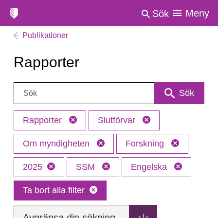
Meny
Sök
Publikationer
Rapporter
Sök:
Sök
Rapporter
Slutförvar
Om myndigheten
Forskning
2025
SSM
Engelska
Ta bort alla filter
Avgränsa din sökning