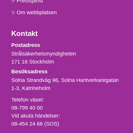
Presstjänst
Om webbplatsen
Kontakt
Strålsäkerhetsmyndigheten
Postadress
Strålsäkerhetsmyndigheten
171 16
Stockholm
Besöksadress
Solna Strandväg 96, Solna Hantverkaregatan
1-3
Katrineholm
Telefon,
Telefon växel:
fax
08-799 40 00
och
Vid akuta händelser:
e-
08-454 24 66 (SOS)
postadress