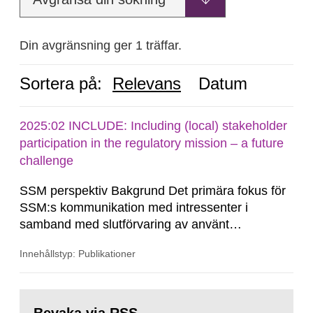
Din avgränsning ger 1 träffar.
Sortera på:
Relevans
Datum
2025:02 INCLUDE: Including (local) stakeholder
participation in the regulatory mission – a future
challenge
SSM perspektiv Bakgrund Det primära fokus för
SSM:s kommunikation med intressenter i
samband med slutförvaring av använt
kärnbränsle och kärnavfall har under flera år
Innehållstyp: Publikationer
legat på formella samrådsprocesser kring den
svenska kärnkraftsindustrins forsknings- och
utvecklingsprogram samt SKB:s
Gå
tillståndsansökningar enligt kärntekniklagen.
till