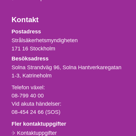
Kontakt
Strålsäkerhetsmyndigheten
Postadress
Strålsäkerhetsmyndigheten
171 16
Stockholm
Besöksadress
Solna Strandväg 96, Solna Hantverkaregatan
1-3
Katrineholm
Telefon,
Telefon växel:
fax
08-799 40 00
och
Vid akuta händelser:
e-
08-454 24 66 (SOS)
postadress
Fler kontaktuppgifter
Kontaktuppgifter