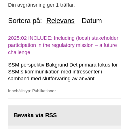
Din avgränsning ger 1 träffar.
Sortera på:
Relevans
Datum
2025:02 INCLUDE: Including (local) stakeholder
participation in the regulatory mission – a future
challenge
SSM perspektiv Bakgrund Det primära fokus för
SSM:s kommunikation med intressenter i
samband med slutförvaring av använt
kärnbränsle och kärnavfall har under flera år
Innehållstyp: Publikationer
legat på formella samrådsprocesser kring den
svenska kärnkraftsindustrins forsknings- och
utvecklingsprogram samt SKB:s
Gå
tillståndsansökningar enligt kärntekniklagen.
till
Bevaka via RSS
sida: