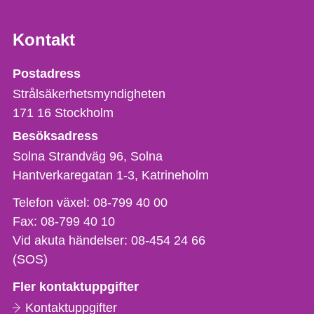
Kontakt
Strålsäkerhetsmyndigheten
Postadress
Strålsäkerhetsmyndigheten
171 16
Stockholm
Besöksadress
Solna Strandväg 96, Solna
Hantverkaregatan 1-3
Katrineholm
Telefon,
Telefon växel:
08-799 40 00
fax
Fax:
08-799 40 10
och
Vid akuta händelser:
08-454 24 66
e-
(SOS)
postadress
Fler kontaktuppgifter
Kontaktuppgifter