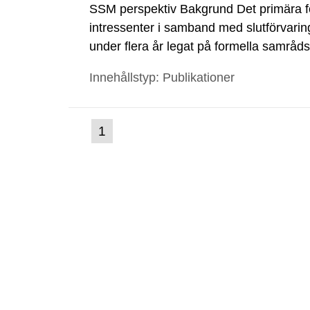
SSM perspektiv Bakgrund Det primära 
intressenter i samband med slutförvarin
under flera år legat på formella samrå
kärnkraftsindustrins forsknings- och u
Innehållstyp: Publikationer
tillståndsansökningar enligt kärnteknikl
(nuvarande
1
Gå
till
sida)
sida: