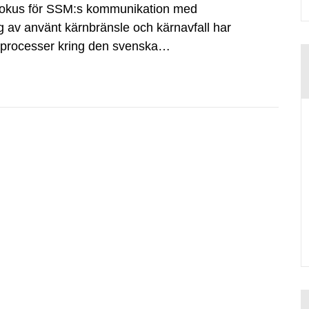
fokus för SSM:s kommunikation med
g av använt kärnbränsle och kärnavfall har
dsprocesser kring den svenska
tvecklingsprogram samt SKB:s
agen.