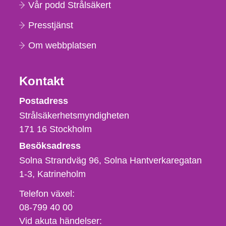
Vår podd Strålsäkert
Presstjänst
Om webbplatsen
Kontakt
Strålsäkerhetsmyndigheten
Postadress
Strålsäkerhetsmyndigheten
171 16
Stockholm
Besöksadress
Solna Strandväg 96, Solna Hantverkaregatan
1-3
Katrineholm
Telefon,
Telefon växel:
fax
08-799 40 00
och
Vid akuta händelser: