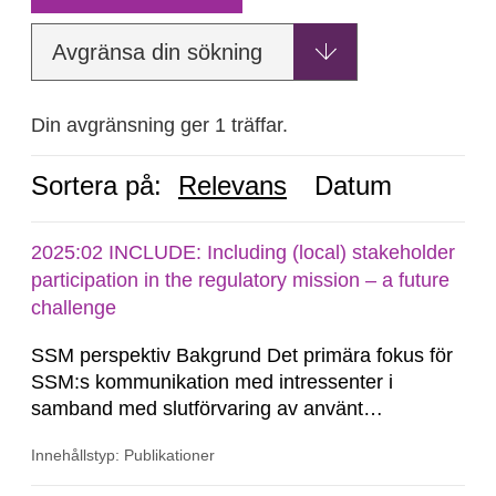
Avgränsa din sökning
Din avgränsning ger 1 träffar.
Sortera på:
Relevans
Datum
2025:02 INCLUDE: Including (local) stakeholder
participation in the regulatory mission – a future
challenge
SSM perspektiv Bakgrund Det primära fokus för
SSM:s kommunikation med intressenter i
samband med slutförvaring av använt
kärnbränsle och kärnavfall har under flera år
Innehållstyp: Publikationer
legat på formella samrådsprocesser kring den
svenska kärnkraftsindustrins forsknings- och