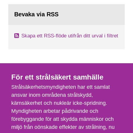
utvecklingsprogram samt SKB:s
Gå
tillståndsansökningar enligt kärntekniklagen.
till
Bevaka via RSS
sida:
Skapa ett RSS-flöde utifrån ditt urval i filtret
För ett strålsäkert samhälle
Strålsäkerhetsmyndigheten har ett samlat
ansvar inom områdena strålskydd,
kärnsäkerhet och nukleär icke-spridning.
Myndigheten arbetar pådrivande och
förebyggande för att skydda människor och
miljö från oönskade effekter av strålning, nu