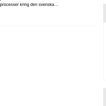
dsprocesser kring den svenska
tvecklingsprogram samt SKB:s
agen.