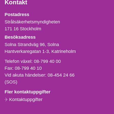
Kontakt
Strålsäkerhetsmyndigheten
Postadress
Strålsäkerhetsmyndigheten
171 16
Stockholm
Besöksadress
Solna Strandväg 96, Solna
Hantverkaregatan 1-3
Katrineholm
Telefon,
Telefon växel:
08-799 40 00
fax
Fax:
08-799 40 10
och
Vid akuta händelser:
08-454 24 66
e-
(SOS)
postadress
Fler kontaktuppgifter
Kontaktuppgifter