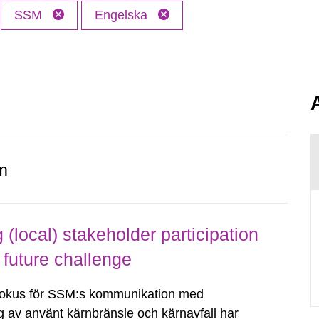
SSM
Engelska
m
local) stakeholder participation
 future challenge
fokus för SSM:s kommunikation med
g av använt kärnbränsle och kärnavfall har