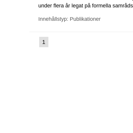
under flera år legat på formella samrå
kärnkraftsindustrins forsknings- och u
Innehållstyp: Publikationer
tillståndsansökningar enligt kärnteknikl
(nuvarande
1
Gå
till
sida)
sida: