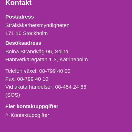
Kontakt
Strålsäkerhetsmyndigheten
Postadress
Strålsäkerhetsmyndigheten
171 16
Stockholm
Besöksadress
Solna Strandväg 96, Solna
Hantverkaregatan 1-3
Katrineholm
Telefon,
Telefon växel:
08-799 40 00
fax
Fax:
08-799 40 10
och
Vid akuta händelser:
08-454 24 66
e-
(SOS)
postadress
Fler kontaktuppgifter
Kontaktuppgifter