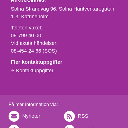
Besöksadress
Solna Strandväg 96, Solna Hantverkaregatan
1-3
Katrineholm
Telefon,
Telefon växel:
fax
08-799 40 00
och
Vid akuta händelser:
e-
08-454 24 66 (SOS)
postadress
Fler kontaktuppgifter
Kontaktuppgifter
Få mer information via:
Nyheter
RSS