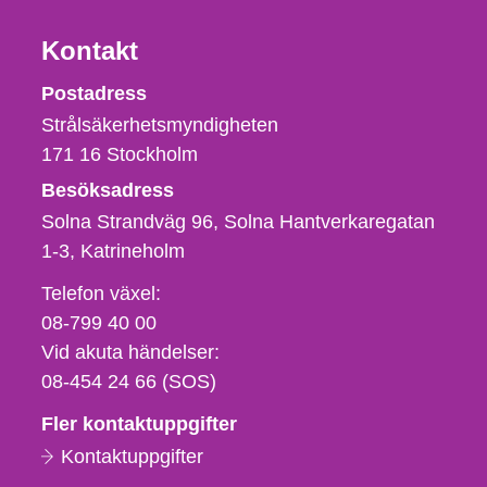
Kontakt
Strålsäkerhetsmyndigheten
Postadress
Strålsäkerhetsmyndigheten
171 16
Stockholm
Besöksadress
Solna Strandväg 96, Solna Hantverkaregatan
1-3
Katrineholm
Telefon,
Telefon växel:
fax
08-799 40 00
och
Vid akuta händelser:
e-
08-454 24 66 (SOS)
postadress
Fler kontaktuppgifter
Kontaktuppgifter