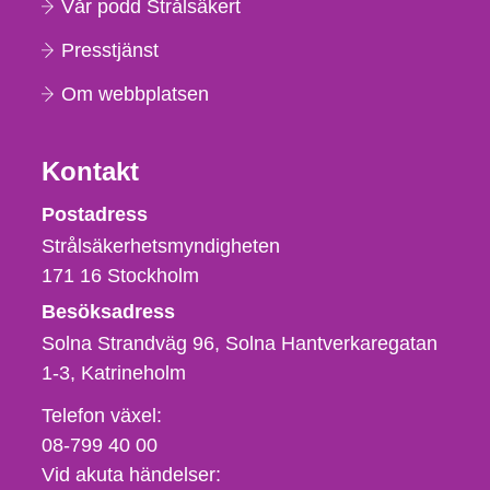
Vår podd Strålsäkert
Presstjänst
Om webbplatsen
Kontakt
Strålsäkerhetsmyndigheten
Postadress
Strålsäkerhetsmyndigheten
171 16
Stockholm
Besöksadress
Solna Strandväg 96, Solna Hantverkaregatan
1-3
Katrineholm
Telefon,
Telefon växel:
fax
08-799 40 00
och
Vid akuta händelser: