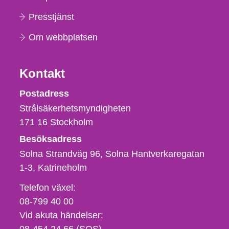
Presstjänst
Om webbplatsen
Kontakt
Strålsäkerhetsmyndigheten
Postadress
Strålsäkerhetsmyndigheten
171 16
Stockholm
Besöksadress
Solna Strandväg 96, Solna Hantverkaregatan
1-3
Katrineholm
Telefon,
Telefon växel:
fax
08-799 40 00
och
Vid akuta händelser:
e-