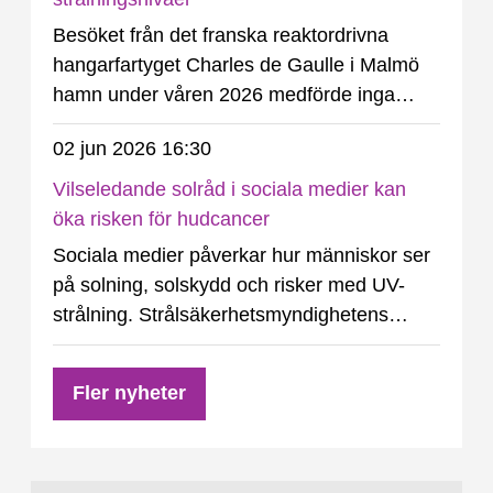
Besöket från det franska reaktordrivna
hangarfartyget Charles de Gaulle i Malmö
hamn under våren 2026 medförde inga
förhöjda strålningsnivåer eller utsläpp av
02 jun 2026 16:30
radioaktiva ämnen. Det visar mätningar som
genomfördes av Strålsäkerhetsmyndigheten
Vilseledande solråd i sociala medier kan
i samband med besöket.
öka risken för hudcancer
Sociala medier påverkar hur människor ser
på solning, solskydd och risker med UV-
strålning. Strålsäkerhetsmyndighetens
vetenskapliga råd för UV-frågor konstaterar
i en ny rapport att felaktig och vilseledande
Fler nyheter
information riskerar att påverka
solbeteenden och attityder till solning,
särskilt bland unga.