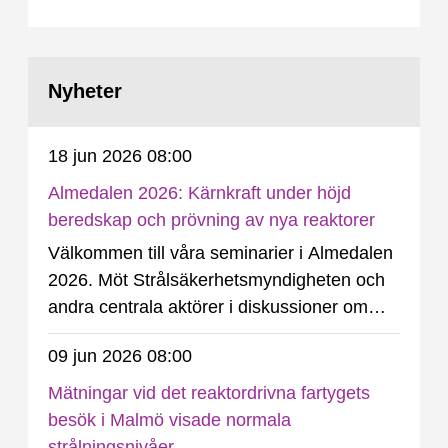
Nyheter
18 jun 2026 08:00
Almedalen 2026: Kärnkraft under höjd
beredskap och prövning av nya reaktorer
Välkommen till våra seminarier i Almedalen
2026. Möt Strålsäkerhetsmyndigheten och
andra centrala aktörer i diskussioner om
kärnkraftens roll under höjd beredskap och
09 jun 2026 08:00
om förutsättningarna för ny kärnkraft i
Sverige.
Mätningar vid det reaktordrivna fartygets
besök i Malmö visade normala
strålningsnivåer