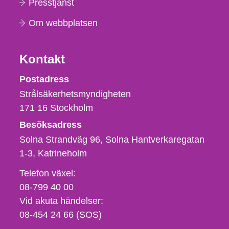
Presstjänst
Om webbplatsen
Kontakt
Strålsäkerhetsmyndigheten
Postadress
Strålsäkerhetsmyndigheten
171 16
Stockholm
Besöksadress
Solna Strandväg 96, Solna Hantverkaregatan
1-3
Katrineholm
Telefon,
Telefon växel:
fax
08-799 40 00
och
Vid akuta händelser:
e-
08-454 24 66 (SOS)
postadress