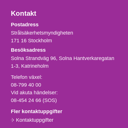
Kontakt
Strålsäkerhetsmyndigheten
Postadress
Strålsäkerhetsmyndigheten
171 16
Stockholm
Besöksadress
Solna Strandväg 96, Solna Hantverkaregatan
1-3
Katrineholm
Telefon,
Telefon växel:
fax
08-799 40 00
och
Vid akuta händelser:
e-
08-454 24 66 (SOS)
postadress
Fler kontaktuppgifter
Kontaktuppgifter