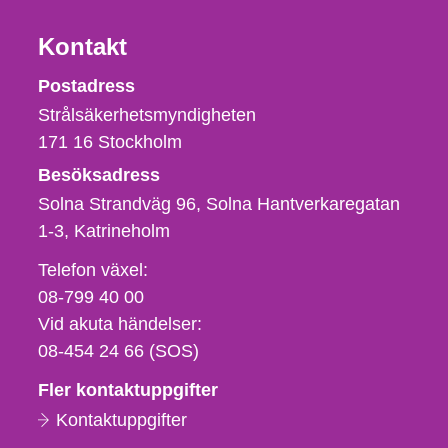
Kontakt
Strålsäkerhetsmyndigheten
Postadress
Strålsäkerhetsmyndigheten
171 16
Stockholm
Besöksadress
Solna Strandväg 96, Solna Hantverkaregatan
1-3
Katrineholm
Telefon,
Telefon växel:
fax
08-799 40 00
och
Vid akuta händelser:
e-
08-454 24 66 (SOS)
postadress
Fler kontaktuppgifter
Kontaktuppgifter