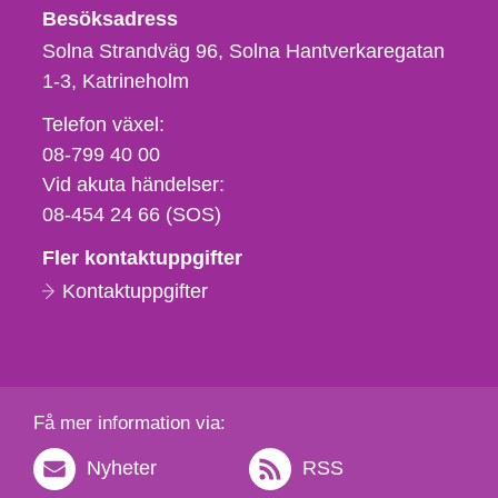
Besöksadress
Solna Strandväg 96, Solna Hantverkaregatan
1-3
Katrineholm
Telefon,
Telefon växel:
fax
08-799 40 00
och
Vid akuta händelser:
e-
08-454 24 66 (SOS)
postadress
Fler kontaktuppgifter
Kontaktuppgifter
Få mer information via:
Nyheter
RSS