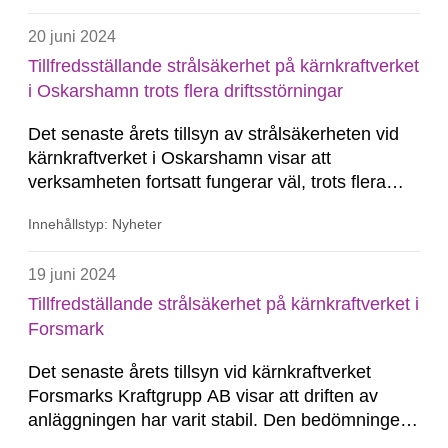
20 juni 2024
Tillfredsställande strålsäkerhet på kärnkraftverket
i Oskarshamn trots flera driftsstörningar
Det senaste årets tillsyn av strålsäkerheten vid
kärnkraftverket i Oskarshamn visar att
verksamheten fortsatt fungerar väl, trots flera
driftsstörningar. Strålsäkerheten på
Innehållstyp: Nyheter
kärnkraftverket är därmed tillfredsställande,
bedömer Strålsäkerhetsmyndigheten i den
19 juni 2024
samlade värderingen för 2024.
Tillfredställande strålsäkerhet på kärnkraftverket i
Forsmark
Det senaste årets tillsyn vid kärnkraftverket
Forsmarks Kraftgrupp AB visar att driften av
anläggningen har varit stabil. Den bedömningen
gör Strålsäkerhetsmyndigheten i den samlade