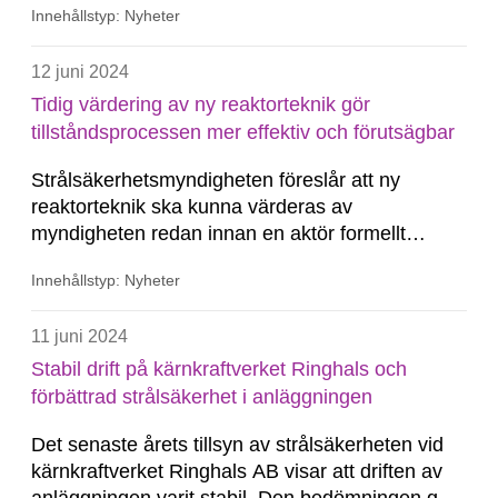
Innehållstyp: Nyheter
värderingen för 2024.
12 juni 2024
Tidig värdering av ny reaktorteknik gör
tillståndsprocessen mer effektiv och förutsägbar
Strålsäkerhetsmyndigheten föreslår att ny
reaktorteknik ska kunna värderas av
myndigheten redan innan en aktör formellt
ansöker om tillstånd. Det kan både ge tid för
Innehållstyp: Nyheter
myndigheten att sätta sig in i hur en specifik
reaktor är uppbyggd och korta ledtiderna för att
11 juni 2024
behandla en tillståndsansökan.
Stabil drift på kärnkraftverket Ringhals och
förbättrad strålsäkerhet i anläggningen
Det senaste årets tillsyn av strålsäkerheten vid
kärnkraftverket Ringhals AB visar att driften av