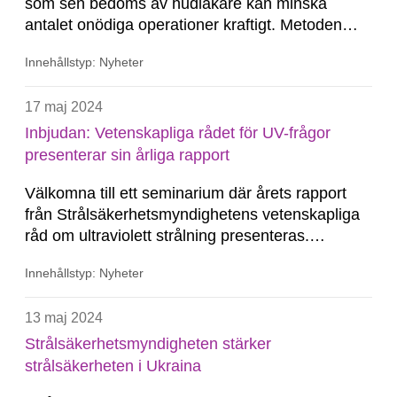
som sen bedöms av hudläkare kan minska
antalet onödiga operationer kraftigt. Metoden
teledermatoskopi har gjort att upptäckten av
Innehållstyp: Nyheter
hudcancer blivit mer än tio gånger så effektiv, det
visar Strålsäkerhetsmyndighetens UV-råd i sin
17 maj 2024
årliga rapport.
Inbjudan: Vetenskapliga rådet för UV-frågor
presenterar sin årliga rapport
Välkomna till ett seminarium där årets rapport
från Strålsäkerhetsmyndighetens vetenskapliga
råd om ultraviolett strålning presenteras.
Seminariet går att följa online eller på plats på
Innehållstyp: Nyheter
vårt huvudkontor i Solna.
13 maj 2024
Strålsäkerhetsmyndigheten stärker
strålsäkerheten i Ukraina