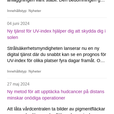
anläggningen varit stabil. Den bedömningen gör
Strålsäkerhetsmyndigheten i den samlade
Innehållstyp: Nyheter
värderingen för 2024.
04 juni 2024
Ny tjänst för UV-index hjälper dig att skydda dig i
solen
Strålsäkerhetsmyndigheten lanserar nu en ny
digital tjänst där du snabbt kan se en prognos för
UV-index för olika platser fyra dagar framåt. Om
UV-index är 3 eller högre behöver de flesta
Innehållstyp: Nyheter
skydda sig.
27 maj 2024
Ny metod för att upptäcka hudcancer på distans
minskar onödiga operationer
Att låta vårdcentralen ta bilder av pigmentfläckar