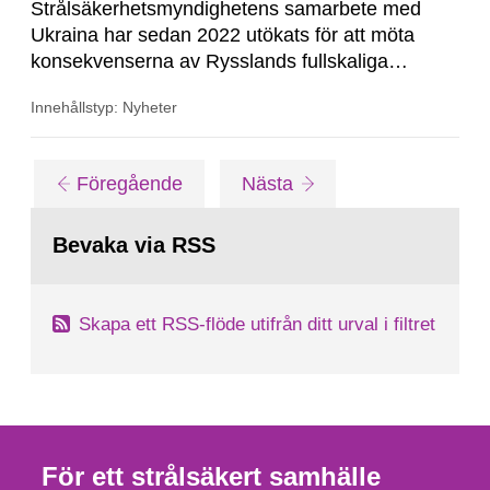
Strålsäkerhetsmyndighetens samarbete med
Ukraina har sedan 2022 utökats för att möta
konsekvenserna av Rysslands fullskaliga
invasion av landet. Stödet sker bland annat i
Innehållstyp: Nyheter
form av utrustning och syftet är att stärka
strålsäkerheten. Detta redovisar
Strålsäkerhetsmyndigheten i en rapport som
Gå
sida
sida
Föregående
Nästa
lämnats till regeringen.
till
sida:
Bevaka via RSS
Skapa ett RSS-flöde utifrån ditt urval i filtret
För ett strålsäkert samhälle