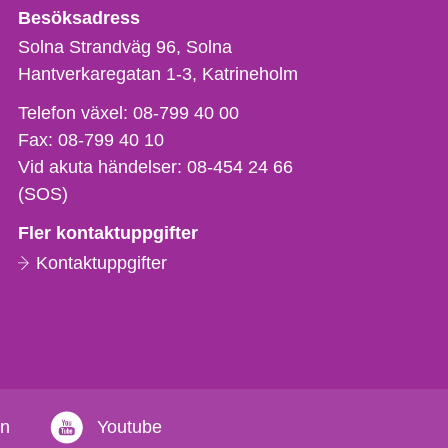
Besöksadress
Solna Strandväg 96, Solna
Hantverkaregatan 1-3
Katrineholm
Telefon,
Telefon växel:
08-799 40 00
fax
Fax:
08-799 40 10
och
Vid akuta händelser:
08-454 24 66
e-
(SOS)
postadress
Fler kontaktuppgifter
Kontaktuppgifter
in
Youtube