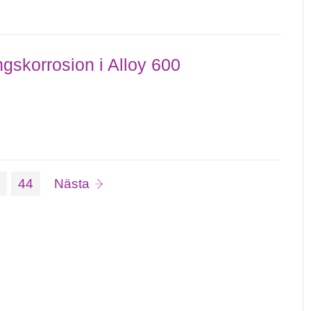
the fuel cladding...
ngskorrosion i Alloy 600
da:
Sida:
sida
3
44
Nästa