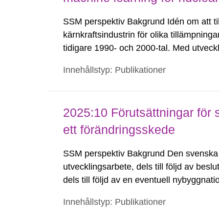
SSM perspektiv Bakgrund Idén om att ti
kärnkraftsindustrin för olika tillämpning
tidigare 1990- och 2000-tal. Med utveckli
(AI) börjar många forskare överväga att t
Innehållstyp: Publikationer
2025:10 Förutsättningar för 
ett förändringsskede
SSM perspektiv Bakgrund Den svenska k
utvecklingsarbete, dels till följd av besl
dels till följd av en eventuell nybyggnat
energikälla i Sverige kan medföra en del
Innehållstyp: Publikationer