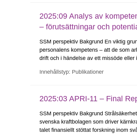
2025:09 Analys av kompetens
– förutsättningar och potenti
SSM perspektiv Bakgrund En viktig grund 
personalens kompetens – att de som arb
drift och i händelse av ett missöde eller i
säkerställa tillräcklig kompetens kan v
Innehållstyp: Publikationer
2025:03 APRI-11 – Final Re
SSM perspektiv Bakgrund Strålsäkerhe
svenska kraftbolagen som driver kärnkra
talet finansiellt stöttat forskning inom