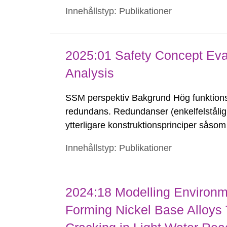
ramen för ett samarbete kallat APRI. APR
Innehållstyp: Publikationer
av de konsekvenslindrande systemen...
2025:01 Safety Concept Eval
Analysis
SSM perspektiv Bakgrund Hög funktion
redundans. Redundanser (enkelfelstålighet
ytterligare konstruktionsprinciper såsom
diversifiering. Tillståndshavare av kärnk
Innehållstyp: Publikationer
inklusive kraven på...
2024:18 Modelling Environme
Forming Nickel Base Alloys