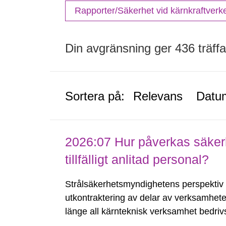
Rapporter/Säkerhet vid kärnkraftver
Din avgränsning ger 436 träffa
Sortera på:
Relevans
Datu
2026:07 Hur påverkas säkerh
tillfälligt anlitad personal?
Strålsäkerhetsmyndighetens perspektiv 
utkontraktering av delar av verksamhete
länge all kärnteknisk verksamhet bedriv
organisation så kan TH ha full rådighe