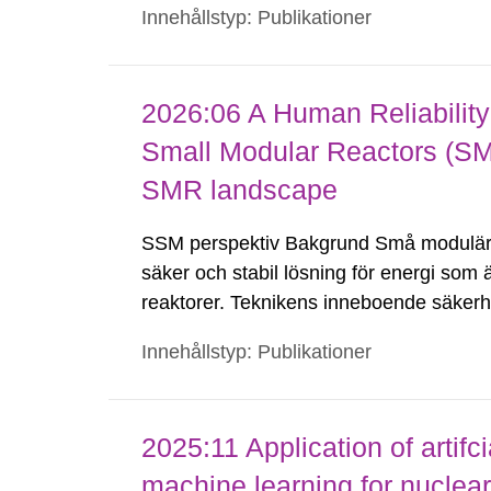
Innehållstyp: Publikationer
att...
2026:06 A Human Reliabilit
Small Modular Reactors (SMR
SMR landscape
SSM perspektiv Bakgrund Små modulära
säker och stabil lösning för energi som är
reaktorer. Teknikens inneboende säkerh
användning av passiva säkerhetssystem 
Innehållstyp: Publikationer
kräver...
2025:11 Application of artifc
machine learning for nuclear