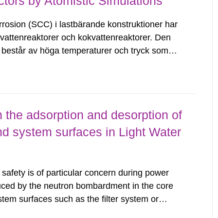
ctors by Atomistic Simulations
osion (SCC) i lastbärande konstruktioner har
ckvattenreaktorer och kokvattenreaktorer. Den
ar består av höga temperaturer och tryck som
an på kylvattnets kemi ger tuffa förhållanden...
 the adsorption and desorption of
nd system surfaces in Light Water
afety is of particular concern during power
uced by the neutron bombardment in the core
em surfaces such as the filter system or
eld. Some ions that are prone to neutron capture