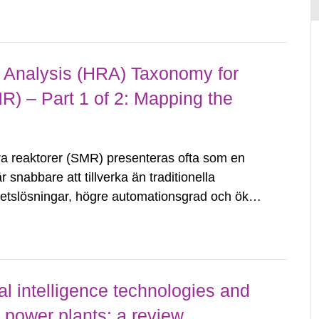
y Analysis (HRA) Taxonomy for
) – Part 1 of 2: Mapping the
 reaktorer (SMR) presenteras ofta som en
 snabbare att tillverka än traditionella
etslösningar, högre automationsgrad och ökad
framhålls ofta som argument till att SMR
ial intelligence technologies and
 power plants: a review