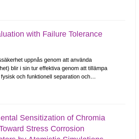
I-finansieringen inleddes efter installationen
uation with Failure Tolerance
ssäkerhet uppnås genom att använda
) blir i sin tur effektiva genom att tillämpa
 fysisk och funktionell separation och
raftsreaktorer måste visa att krav uppfylls,
ntal Sensitization of Chromia
 Toward Stress Corrosion