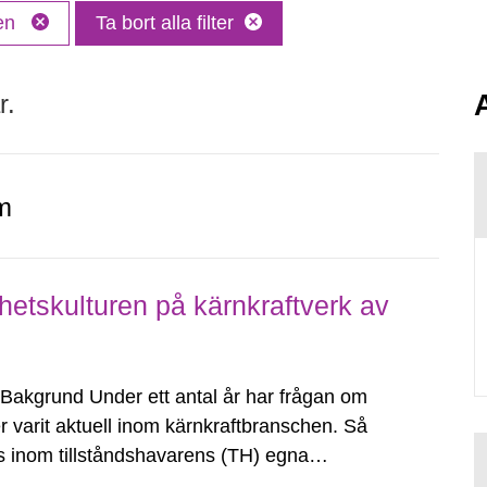
ken
Ta bort alla filter
r.
m
etskulturen på kärnkraftverk av
Bakgrund Under ett antal år har frågan om
r varit aktuell inom kärnkraftbranschen. Så
s inom tillståndshavarens (TH) egna
t över personalen och därmed goda möjligheter