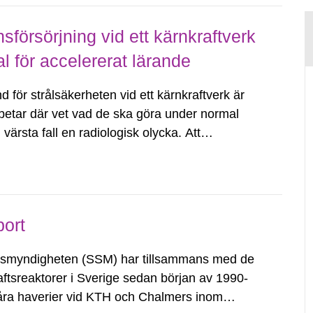
försörjning vid ett kärnkraftverk
al för accelererat lärande
för strålsäkerheten vid ett kärnkraftverk är
etar där vet vad de ska göra under normal
 värsta fall en radiologisk olycka. Att
ara en utmaning när anläggningarna...
port
tsmyndigheten (SSM) har tillsammans med de
ftsreaktorer i Sverige sedan början av 1990-
 svåra haverier vid KTH och Chalmers inom