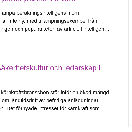
llämpa beräkningsintelligens inom
ar är inte ny, med tillämpningsexempel från
ngen och populariteten av artifciell intelligens
illämpa AI-teknik i kärnkraftverk...
säkerhetskultur och ledarskap i
ärnkraftsbranschen står inför en ökad mängd
ut om långtidsdrift av befntliga anläggningar,
ion. Det förnyade intresset för kärnkraft som
 utmaningar framöver i hur...