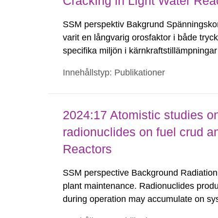
Cracking in Light Water Rea
SSM perspektiv Bakgrund Spänningskorr
varit en långvarig orosfaktor i både try
specifika miljön i kärnkraftstillämpning
tillsammans med strålningsfältets inverk
Innehållstyp: Publikationer
2024:17 Atomistic studies on
radionuclides on fuel crud a
Reactors
SSM perspective Background Radiation s
plant maintenance. Radionuclides prod
during operation may accumulate on syst
piping and contribute to the radiation fi