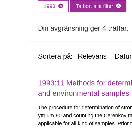
1993
Ta bort alla filter
Din avgränsning ger 4 träffar.
Sortera på:
Relevans
Datu
1993:11 Methods for determin
and environmental samples 
The procedure for determination of str
yttrium-90 and counting the Cerenkov radia
applicable for all kind of samples. Prio
dryness and ashed. Environmental and 