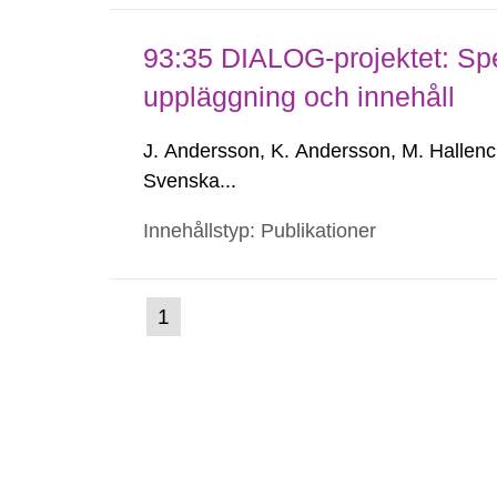
93:35 DIALOG-projektet: Spe
uppläggning och innehåll
J. Andersson, K. Andersson, M. Hallenc
Svenska...
Innehållstyp: Publikationer
(nuvarande
1
Gå
till
sida)
sida: