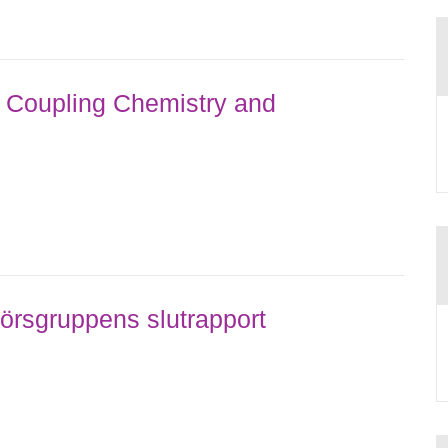
acid and, at pH...
Coupling Chemistry and
örsgruppens slutrapport