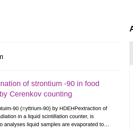
m
ation of strontium -90 in food
by Cerenkov counting
ontuim-90 (=yttrium-90) by HDEHPextraction of
tion in a liquid scintillation counter, is
r to analyses liquid samples are evaporated to
food samples are oven dried and ashed. The