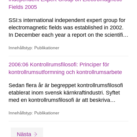
Fields 2005
SSI:s international independent expert group for
electromagnetic fields was established in 2002.
In December each year a report on the scientific
development in the field is delivered to the
Innehållstyp: Publikationer
Director General of SSI. This is the third annual
report. Recent studies from the REFLEX
programme suggest genotoxic effects from
2006:06 Kontrollrumsfilosofi: Principer för
exposure to relatively weak extremely low
kontrollrumsutformning och kontrollrumsarbete
frequency and radio frequency...
Sedan flera år är begreppet kontrollrumsfilosofi
etablerat inom svensk kärnkraftindustri. Syftet
med en kontrollrumsfilosofi är att beskriva
principerna för och de förutsättningar som
Innehållstyp: Publikationer
personalen behöver för att kunna arbeta på ett
säkert sätt. Kontrollrumsfilosofin ska ange
interna krav och riktlinjer för utformning och
Gå
sida
Nästa
ändringar...
till