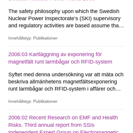
The safety philosophy upon which the Swedish
Nuclear Power Inspectorate’s (SKI) supervisory
and regulatory activities are based assume that
multiple physical barriers will exist and that a
Innehållstyp: Publikationer
plant-specific defence-in-depth system will be
implemented at each plant and that the licensee
bears the undivided responsibility for safety. The
2006:03 Kartläggning av exponering för
physical barriers are situated between the
magnetfält runt larmbågar och RFID-system
radioactive...
Syftet med denna undersökning var att mäta och
beskriva allmänhetens magnetfältsexponering
runt larmbågar och RFID-system i affärer och
bibliotek. Elva olika larmbågar mättes av SSI
Innehållstyp: Publikationer
enligt svensk/europeisk standard. De uppmätta
systemen använde frekvenser inom området 17
Hz till 13,6 MHz. I undersökningen ingick
2006:02 Recent Research on EMF and Health
akustomagnetiska (AM),...
Risks. Third annual report from SSIs
Independent Expert Group on Electromagnetic