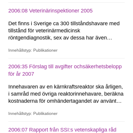
2006:08 Veterinärinspektioner 2005
Det finns i Sverige ca 300 tillståndshavare med
tillstånd för veterinärmedicinsk
röntgendiagnostik, sex av dessa har även
tillstånd för nukleärmedicinsk verksamhet. Extern
Innehållstyp: Publikationer
strålbehandling med röntgenstrålning för djur
introducerades i landet under början av 2006.
Storleken på klinikerna varierar från den lilla
2006:35 Förslag till avgifter ochsäkerhetsbelopp
kliniken...
för år 2007
Innehavaren av en kärnkraftsreaktor ska årligen,
i samråd med övriga reaktorinnehavare, beräkna
kostnaderna för omhändertagandet av använt
kärnbränsle och annat radioaktivt avfall från
Innehållstyp: Publikationer
kärnkraftreaktorer och rivning av kärnkraftverken.
Denna kostnadsberäkning ska senast den 30
juni lämnas till Statens kärnkraftinspektion...
2006:07 Rapport från SSI:s vetenskapliga råd