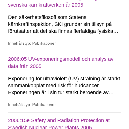
strålskyddskraven enligt SSI:s...
svenska kärnkraftverken år 2005
Den säkerhetsfilosofi som Statens
kärnkraftinspektion, SKI grundar sin tillsyn på
förutsätter att det ska finnas flerfaldiga fysiska
barriärer och ett till varje anläggning anpassat
Innehållstyp: Publikationer
s.k. djupförsvar och att tillstädshavaren tar det
odelade ansvaret för säkerheten. De fysiska
barriärerna är placerade mellan det radioaktiva
2006:05 UV-exponeringsmodell och analys av
materialet...
data från 2005
Exponering för ultraviolett (UV) strålning är starkt
sammankopplat med risk för hudcancer.
Exponeringen är i sin tur starkt beroende av
individens beteende i situationer som erbjuder
Innehållstyp: Publikationer
stark UV-strålning. Inom miljökvalitetsmålet
Säker strålmiljö finns ett delmål som är att år
2020 ska antalet nya hudcancerfall inte vara
2006:15e Safety and Radiation Protection at
fler...
Swedish Nuclear Power Plants 2005