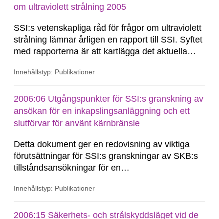
om ultraviolett strålning 2005
SSI:s vetenskapliga råd för frågor om ultraviolett
strålning lämnar årligen en rapport till SSI. Syftet
med rapporterna är att kartlägga det aktuella
kunskapsläget och att lämna råd till SSI inom
Innehållstyp: Publikationer
olika områden som är av betydelse för
förebyggande av hudcancer. I 2005 års rapport
behandlas bland annat den stegrade
2006:06 Utgångspunkter för SSI:s granskning av
ökningstakten...
ansökan för en inkapslingsanläggning och ett
slutförvar för använt kärnbränsle
Detta dokument ger en redovisning av viktiga
förutsättningar för SSI:s granskningar av SKB:s
tillståndsansökningar för en
inkapslingsanläggning (enligt kärntekniklagen)
Innehållstyp: Publikationer
och för hela slutförvarssystemet (enligt
kärntekniklagen och miljöbalken). Dokumentet
redovisar SSI:s syn på beslutsprocessen,
2006:15 Säkerhets- och strålskyddsläget vid de