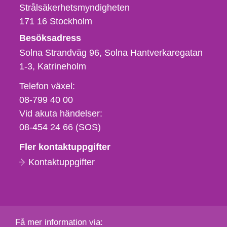
Strålsäkerhetsmyndigheten
171 16
Stockholm
Besöksadress
Solna Strandväg 96, Solna Hantverkaregatan
1-3
Katrineholm
Telefon,
Telefon växel:
fax
08-799 40 00
och
Vid akuta händelser:
e-
08-454 24 66 (SOS)
postadress
Fler kontaktuppgifter
Kontaktuppgifter
Få mer information via: