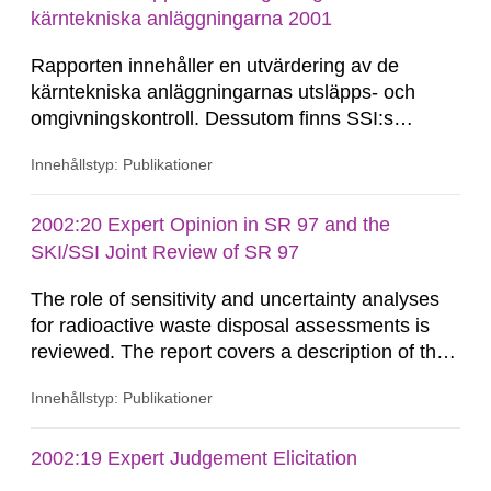
evaluation of long-term radiological safety in the
kärntekniska anläggningarna 2001
context of assessments...
Rapporten innehåller en utvärdering av de
kärntekniska anläggningarnas utsläpps- och
omgivningskontroll. Dessutom finns SSI:s
kontrollmätningar av stickprover med som en
Innehållstyp: Publikationer
kvalitetskontroll av verksamheten. De doser som
utsläppen orsakar har under 2001 legat lägre än
SSI: s begränsningsmål. Utsläppen till luft
2002:20 Expert Opinion in SR 97 and the
domineras av ädelgaser...
SKI/SSI Joint Review of SR 97
The role of sensitivity and uncertainty analyses
for radioactive waste disposal assessments is
reviewed. The report covers a description of the
these concepts were applied in the authorities’
Innehållstyp: Publikationer
review of the safety report SR 97. Stephen Hora
SSI English The role of sensitivity and
uncertainty analyses for radioactive waste
2002:19 Expert Judgement Elicitation
disposal assessments is reviewed. The report