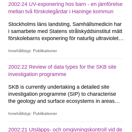
steps of the processing of slightly contaminated
2002:24 UV-exponering hos barn - en jämförelse
material, mainly in Studsvik, Sweden. Shankar
mellan två förskolegårdar i Haninge kommun
Menon, Christine Brun-Yaba, Charley...
Stockholms läns landsting, Samhällsmedicin har
i samarbete med Statens strålskyddsinstitut mätt
förskolebarns exponering för naturlig ultraviolett
strålning vid två förskolor i Haninge kommun.
Innehållstyp: Publikationer
Studien har finansierats av Statens
strålskyddsinstitut (forskningsprojekt SSI P1316)
och gjordes för att öka kunskapen om
2002:22 Review of data types for the SKB site
mätbarheten av...
investigation programme
SKB is currently undertaking a detailed site
investigation programme (SIP) to characterise
the geology and surface ecosystems in areas
around potential sites for a planned repository for
Innehållstyp: Publikationer
spent nuclear fuel. This report reviews site
specific and generic data types needed to
characterise biosphere processes relevant to the
2002:21 Utsläpps- och omgivningskontroll vid de