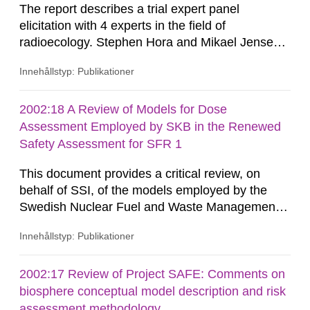
The report describes a trial expert panel
covers a description of the...
elicitation with 4 experts in the field of
radioecology. Stephen Hora and Mikael Jensen
SSI English The report describes a trial expert
Innehållstyp: Publikationer
panel elicitation with 4 experts in the field of
radioecology.
2002:18 A Review of Models for Dose
Assessment Employed by SKB in the Renewed
Safety Assessment for SFR 1
This document provides a critical review, on
behalf of SSI, of the models employed by the
Swedish Nuclear Fuel and Waste Management
Co (SKB) for dose assessment in the renewed
Innehållstyp: Publikationer
safety assessment for the final repository for
radioactive operational waste (SFR 1) in
Forsmark, Sweden. The main objective of the
2002:17 Review of Project SAFE: Comments on
review is to examine the models used by SKB for
biosphere conceptual model description and risk
radiological dose assessment in a series...
assessment methodology