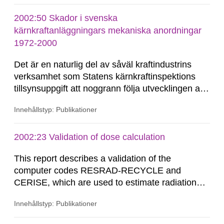
2002:50 Skador i svenska
kärnkraftanläggningars mekaniska anordningar
1972-2000
Det är en naturlig del av såväl kraftindustrins
verksamhet som Statens kärnkraftinspektions
tillsynsuppgift att noggrann följa utvecklingen av
inträffade skador. Detta för att kunna vidta
Innehållstyp: Publikationer
åtgärder för att undvika upprepanden och för
utveckling av effektiva kontrollprogram. SKI
ställer därför krav på erfarenhetsåterföring...
2002:23 Validation of dose calculation
This report describes a validation of the
computer codes RESRAD-RECYCLE and
CERISE, which are used to estimate radiation
doses due to the recycling of scrap metal.
Innehållstyp: Publikationer
Calculated external radiation doses to individuals
are compared with measured data from different