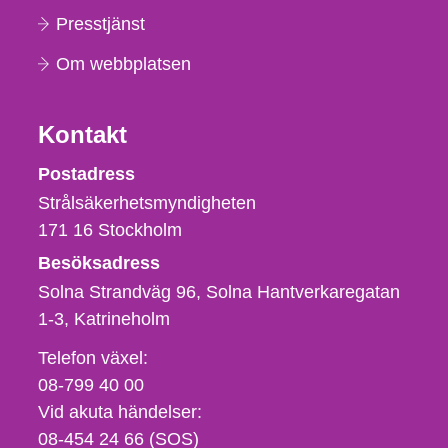
Presstjänst
Om webbplatsen
Kontakt
Strålsäkerhetsmyndigheten
Postadress
Strålsäkerhetsmyndigheten
171 16
Stockholm
Besöksadress
Solna Strandväg 96, Solna Hantverkaregatan
1-3
Katrineholm
Telefon,
Telefon växel:
fax
08-799 40 00
och
Vid akuta händelser:
e-
08-454 24 66 (SOS)