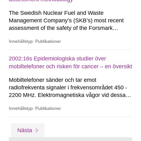
The Swedish Nuclear Fuel and Waste
Management Company’s (SKB’s) most recent
assessment of the safety of the Forsmark
repository for low-level and intermediatelevel
Innehållstyp: Publikationer
waste (Project SAFE) is currently undergoing
review by the Swedish regulators. As part of its
review, the Swedish Radiation Protection
2002:16s Epidemiologiska studier över
Institute (SSI) identified that two components of
mobiltelefoner och risken för cancer – en översikt
SAFE require more detailed review: (i) the...
Mobiltelefoner sänder och tar emot
radiofrekventa signaler i frekvensområdet 450 -
2200 MHz. Elektromagnetiska vågor vid dessa
frekvenser brukar kallas mikrovågor.
Innehållstyp: Publikationer
Energiinnehållet i en elektromagnetisk våg från
en mobiltelefon är några miljarder gånger lägre
än i t.ex. röntgenstrålning. Den kan inte skada
Gå
sida
Nästa
DNA, vilket röntgenstrålningen...
till
sida: