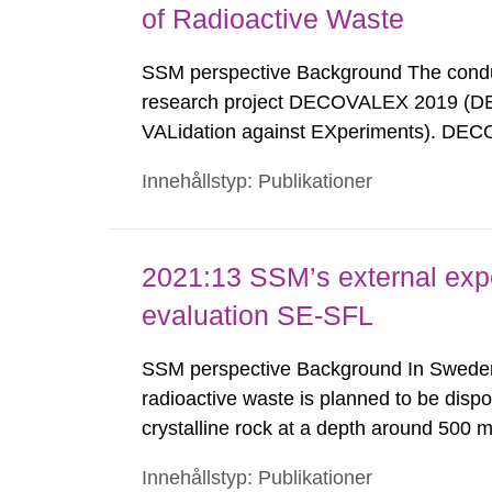
of Radioactive Waste
SSM perspective Background The conduct
research project DECOVALEX 2019 (DE
VALidation against EXperiments). DECO
research projects called Task A to G. 
Innehållstyp: Publikationer
composed of three different teams from T
2021:13 SSM’s external expe
evaluation SE-SFL
SSM perspective Background In Sweden l
radioactive waste is planned to be disp
crystalline rock at a depth around 500 
wastes from the operation and decommis
Innehållstyp: Publikationer
as well as the long-lived wastes from ea