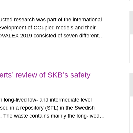
ed research was part of the international
velopment of COupled models and their
VALEX 2019 consisted of seven different
SSM were involved in Task G, which were
echnical University of Liberec (TUL), Seoul...
rts’ review of SKB’s safety
ong-lived low- and intermediate level
osed in a repository (SFL) in the Swedish
m. The waste contains mainly the long-lived
sioning of the Swedish nuclear reactor plants,
rly research in the Swedish...