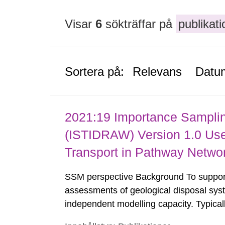
Visar
6
sökträffar på
publikati
Sortera på:
Relevans
Datu
2021:19 Importance Sampl
(ISTIDRAW) Version 1.0 Use
Transport in Pathway Netwo
SSM perspective Background To support 
assessments of geological disposal syst
independent modelling capacity. Typica
performing simple scoping calculations,