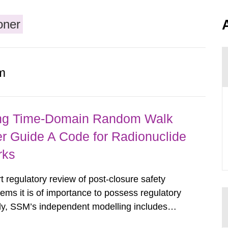
oner
m
ing Time-Domain Random Walk
r Guide A Code for Radionuclide
rks
regulatory review of post-closure safety
ems it is of importance to possess regulatory
lly, SSM’s independent modelling includes
 utilizing the implementer’s own models with