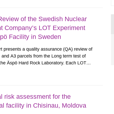
Review of the Swedish Nuclear
t Company’s LOT Experiment
pö Facility in Sweden
 presents a quality assurance (QA) review of
 and A3 parcels from the Long term test of
t the Äspö Hard Rock Laboratory. Each LOT
surrounded by bentonite, with a number of
nd monitoring instruments...
l risk assessment for the
l facility in Chisinau, Moldova