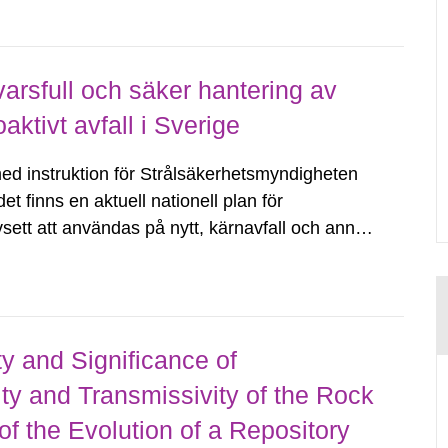
rnative conceptual models.
arsfull och säker hantering av
ktivt avfall i Sverige
ed instruktion för Strålsäkerhetsmyndigheten
det finns en aktuell nationell plan för
ett att användas på nytt, kärnavfall och annat
 den redovisning som är nödvändig...
ity and Significance of
y and Transmissivity of the Rock
f the Evolution of a Repository