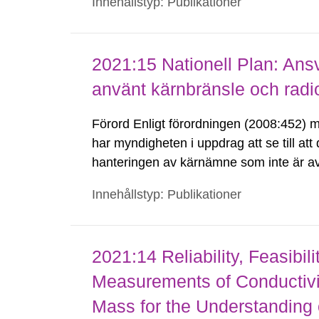
Innehållstyp: Publikationer
other equation solvers, or defining alte
2021:15 Nationell Plan: Ansv
använt kärnbränsle och radioa
Förord Enligt förordningen (2008:452) m
har myndigheten i uppdrag att se till att 
hanteringen av kärnämne som inte är avs
radioaktivt avfall. Planen ska innehålla
Innehållstyp: Publikationer
2021:14 Reliability, Feasibil
Measurements of Conductivit
Mass for the Understanding o