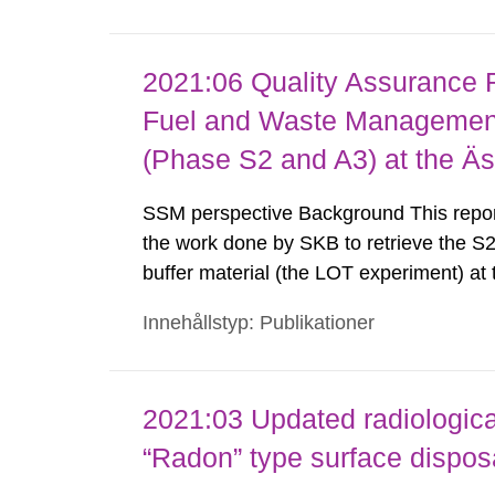
2021:06 Quality Assurance 
Fuel and Waste Managemen
(Phase S2 and A3) at the Äs
SSM perspective Background This report
the work done by SKB to retrieve the S2
buffer material (the LOT experiment) a
parcel comprises a heated copper tube 
Innehållstyp: Publikationer
copper coupons and various other test a
2021:03 Updated radiologica
“Radon” type surface disposa