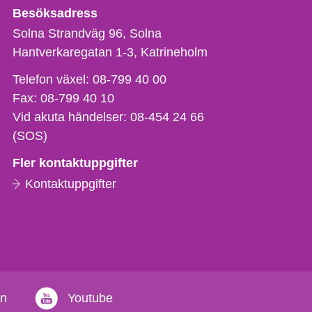
Besöksadress
Solna Strandväg 96, Solna
Hantverkaregatan 1-3
Katrineholm
Telefon,
Telefon växel:
08-799 40 00
fax
Fax:
08-799 40 10
och
Vid akuta händelser:
08-454 24 66
e-
(SOS)
postadress
Fler kontaktuppgifter
Kontaktuppgifter
in
Youtube