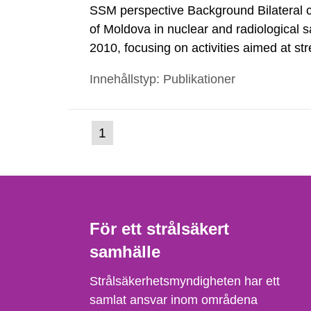
SSM perspective Background Bilateral 
of Moldova in nuclear and radiological 
2010, focusing on activities aimed at str
National Agency for Regulation of Nucle
Innehållstyp: Publikationer
(NARNRA) as well as infrastructure deve
(nuvarande
1
Gå
till
sida)
sida:
För ett strålsäkert
samhälle
Strålsäkerhetsmyndigheten har ett
samlat ansvar inom områdena