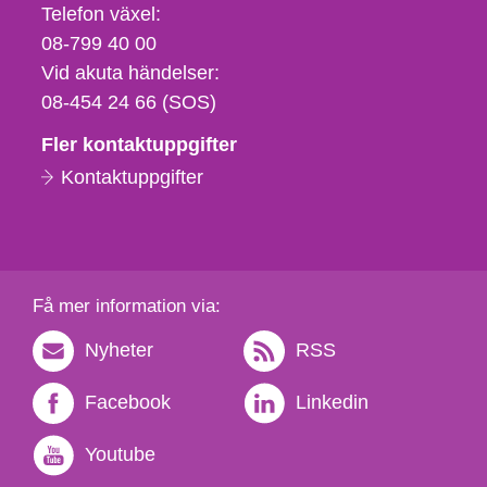
Telefon,
Telefon växel:
fax
08-799 40 00
och
Vid akuta händelser:
e-
08-454 24 66 (SOS)
postadress
Fler kontaktuppgifter
Kontaktuppgifter
Få mer information via:
Nyheter
RSS
Facebook
Linkedin
Youtube