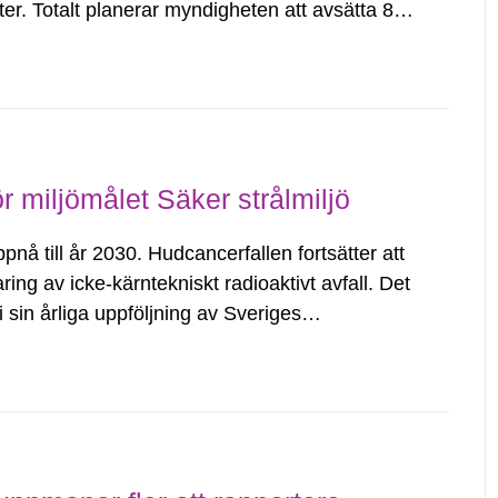
ter. Totalt planerar myndigheten att avsätta 81
ioden 2026–2031. Sista dag för ansökan...
ör miljömålet Säker strålmiljö
ppnå till år 2030. Hudcancerfallen fortsätter att
ring av icke-kärntekniskt radioaktivt avfall. Det
 sin årliga uppföljning av Sveriges