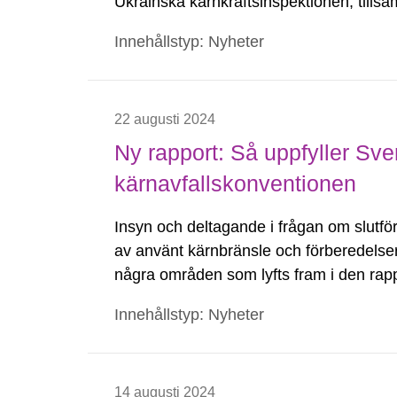
Ukrainska kärnkraftsinspektionen, till
regeringen, kärnkraftsindustrin, myndigh
Innehållstyp: Nyheter
22 augusti 2024
Ny rapport: Så uppfyller Sve
kärnavfallskonventionen
Insyn och deltagande i frågan om slutf
av använt kärnbränsle och förberedelser
några områden som lyfts fram i den rapp
i kärnavfallskonventionen.
Innehållstyp: Nyheter
14 augusti 2024