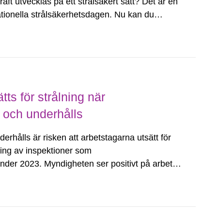
raft utvecklas på ett strålsäkert sätt? Det är en
ationella strålsäkerhetsdagen. Nu kan du
tts för strålning när
s och underhålls
erhålls är risken att arbetstagarna utsätt för
ning av inspektioner som
der 2023. Myndigheten ser positivt på arbetet
samhetsutövarna, men det finns också...