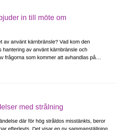
juder in till möte om
ret av använt kärnbränsle? Vad kom den
s hantering av använt kärnbränsle och
ra av frågorna som kommer att avhandlas på
möte om kärnavfallsfrågor den 10 april...
elser med strålning
ndelse där för hög stråldos misstänkts, beror
 har efterlevts. Det visar en ny sammanställning