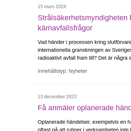
15 mars 2024
Strålsäkerhetsmyndigheten b
kärnavfallsfrågor
Vad händer i processen kring slutförva
internationella granskningen av Sverige
radioaktivt avfall fram till? Det är någ
Strålsäkerhetsmyndighetens informations
Innehållstyp: Nyheter
13 december 2023
Få anmäler oplanerade händ
Oplanerade händelser, exempelvis en hä
oftast på att rutiner i verksamheten inte