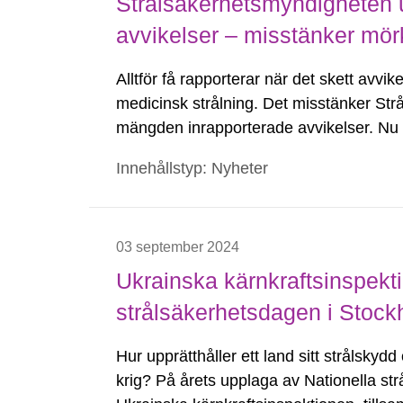
Strålsäkerhetsmyndigheten u
avvikelser – misstänker mör
Alltför få rapporterar när det skett avv
medicinsk strålning. Det misstänker Str
mängden inrapporterade avvikelser. Nu v
rapportera.
Innehållstyp: Nyheter
03 september 2024
Ukrainska kärnkraftsinspekti
strålsäkerhetsdagen i Stoc
Hur upprätthåller ett land sitt strålsky
krig? På årets upplaga av Nationella st