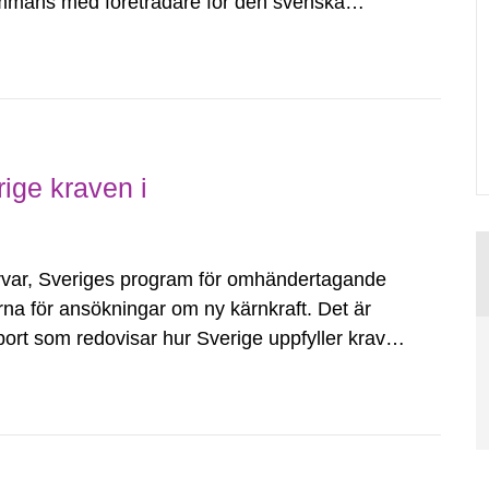
sammans med företrädare för den svenska
eter och...
rige kraven i
örvar, Sveriges program för omhändertagande
na för ansökningar om ny kärnkraft. Det är
ort som redovisar hur Sverige uppfyller kraven