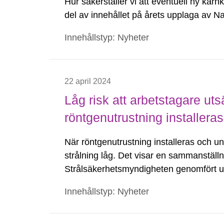
Hur säkerställer vi att eventuell ny kärnk
del av innehållet på årets upplaga av N
anmäla dig.
Innehållstyp: Nyheter
22 april 2024
Låg risk att arbetstagare utsä
röntgenutrustning installera
När röntgenutrustning installeras och und
strålning låg. Det visar en sammanställ
Strålsäkerhetsmyndigheten genomfört un
med strålsäkerhet som bedrivs hos verk
Innehållstyp: Nyheter