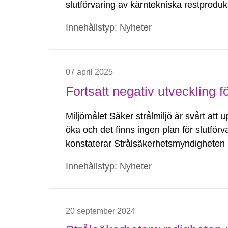
slutförvaring av kärntekniska restproduk
miljoner kronor för forskning under per
Innehållstyp: Nyheter
07 april 2025
Fortsatt negativ utveckling f
Miljömålet Säker strålmiljö är svårt att u
öka och det finns ingen plan för slutförva
konstaterar Strålsäkerhetsmyndigheten i
miljökvalitetsmål.
Innehållstyp: Nyheter
20 september 2024