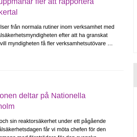
ppmanar fler att rapportera
kertal
ikelser från normala rutiner inom verksamhet med
ålsäkerhetsmyndigheten efter att ha granskat
ill myndigheten få fler verksamhetsutövare att
onen deltar på Nationella
kholm
dd och sin reaktorsäkerhet under ett pågående
rålsäkerhetsdagen får vi möta chefen för den