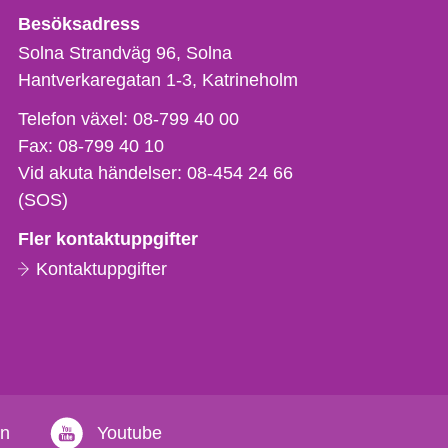
Besöksadress
Solna Strandväg 96, Solna
Hantverkaregatan 1-3
Katrineholm
Telefon,
Telefon växel:
08-799 40 00
fax
Fax:
08-799 40 10
och
Vid akuta händelser:
08-454 24 66
e-
(SOS)
postadress
Fler kontaktuppgifter
Kontaktuppgifter
in
Youtube