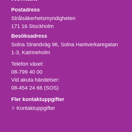
Strålsäkerhetsmyndigheten
Postadress
Strålsäkerhetsmyndigheten
171 16
Stockholm
Besöksadress
Solna Strandväg 96, Solna Hantverkaregatan
1-3
Katrineholm
Telefon,
Telefon växel:
fax
08-799 40 00
och
Vid akuta händelser:
e-
08-454 24 66 (SOS)
postadress
Fler kontaktuppgifter
Kontaktuppgifter