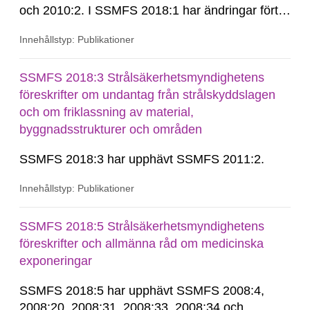
och 2010:2. I SSMFS 2018:1 har ändringar förts
in genom SSMFS 2019:7, SSMFS 2021:3,
Innehållstyp: Publikationer
SSMFS 2022:14, SSMFS 2024:2 och SSMFS
2025:6.
SSMFS 2018:3 Strålsäkerhetsmyndighetens
föreskrifter om undantag från strålskyddslagen
och om friklassning av material,
byggnadsstrukturer och områden
SSMFS 2018:3 har upphävt SSMFS 2011:2.
Innehållstyp: Publikationer
SSMFS 2018:5 Strålsäkerhetsmyndighetens
föreskrifter och allmänna råd om medicinska
exponeringar
SSMFS 2018:5 har upphävt SSMFS 2008:4,
2008:20, 2008:31, 2008:33, 2008:34 och