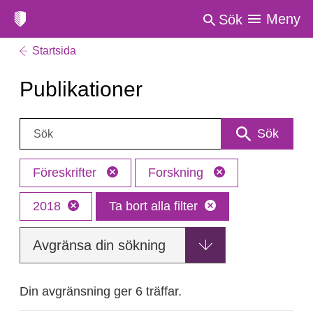
Meny
Sök
Startsida
Publikationer
Sök:
Sök
Föreskrifter
Forskning
2018
Ta bort alla filter
Avgränsa din sökning
Din avgränsning ger 6 träffar.