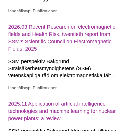
ökning av porvattentryck vilket i sin tur kan utlösa
Innehållstyp: Publikationer
jordbävningar (Walsh och Zoback 2015, med
referenser). Ökat porvattentryck på djupet kan
även förekomma naturligt, till exempel till följd av
2026:03 Recent Research on electromagnetic
de...
fields and Health Risk, twentieth report from
SSM’s Scientific Council on Electromagnetic
Fields, 2025
SSM perspektiv Bakgrund
Strålsäkerhetsmyndighetens (SSM)
vetenskapliga råd om elektromagnetiska fält
följer den aktuella forskningen om potentiella
Innehållstyp: Publikationer
hälsorisker vid exponering för elektromagnetiska
fält och ger myndigheten råd i bedömningen av
möjliga hälsorisker. Rådet ger vägledning när
2025:11 Application of artifcial intelligence
myndigheten behöver yttra sig...
technologies and machine learning for nuclear
power plants: a review