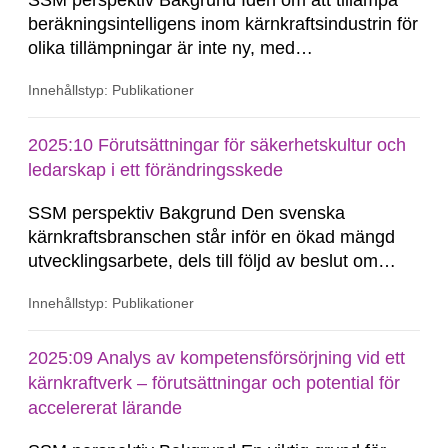
SSM perspektiv Bakgrund Idén om att tillämpa
beräkningsintelligens inom kärnkraftsindustrin för
olika tillämpningar är inte ny, med
tillämpningsexempel från tidigare 1990- och
Innehållstyp: Publikationer
2000-tal. Med utvecklingen och populariteten av
artifciell intelligens (AI) börjar många forskare
överväga att tillämpa AI-teknik i kärnkraftverk...
2025:10 Förutsättningar för säkerhetskultur och
ledarskap i ett förändringsskede
SSM perspektiv Bakgrund Den svenska
kärnkraftsbranschen står inför en ökad mängd
utvecklingsarbete, dels till följd av beslut om
långtidsdrift av befntliga anläggningar, dels till
Innehållstyp: Publikationer
följd av en eventuell nybyggnation. Det förnyade
intresset för kärnkraft som energikälla i Sverige
kan medföra en del utmaningar framöver i hur...
2025:09 Analys av kompetensförsörjning vid ett
kärnkraftverk – förutsättningar och potential för
accelererat lärande