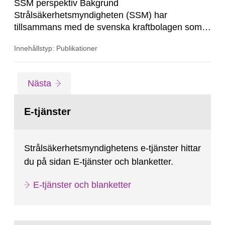
SSM perspektiv Bakgrund
Strålsäkerhetsmyndigheten (SSM) har
tillsammans med de svenska kraftbolagen som
driver kärnkraftsreaktorer i Sverige sedan början
Innehållstyp: Publikationer
av 1990-talet finansiellt stöttat forskning inom
svåra haverier vid KTH och Chalmers inom
ramen för ett samarbete kallat APRI. APRI-
Gå
sida
Nästa
finansieringen inleddes efter installationen av de
till
sida:
konsekvenslindrande systemen...
E-tjänster
Strålsäkerhetsmyndighetens e-tjänster hittar
du på sidan E-tjänster och blanketter.
E-tjänster och blanketter