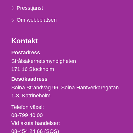
Presstjänst
Om webbplatsen
Kontakt
Strålsäkerhetsmyndigheten
Postadress
Strålsäkerhetsmyndigheten
171 16
Stockholm
Besöksadress
Solna Strandväg 96, Solna Hantverkaregatan
1-3
Katrineholm
Telefon,
Telefon växel:
fax
08-799 40 00
och
Vid akuta händelser:
e-
08-454 24 66 (SOS)