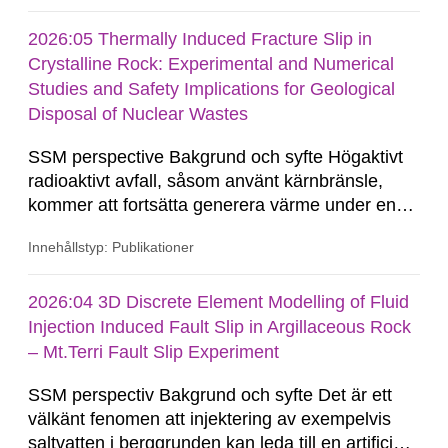
automationsgrad och ökad användning av
passiva säkerhetssystem framhålls ofta som
2026:05 Thermally Induced Fracture Slip in
argument till att SMR kräver...
Crystalline Rock: Experimental and Numerical
Studies and Safety Implications for Geological
Disposal of Nuclear Wastes
SSM perspective Bakgrund och syfte Högaktivt
radioaktivt avfall, såsom använt kärnbränsle,
kommer att fortsätta generera värme under en
lång tid. Restvärmen resulterar i en termisk
Innehållstyp: Publikationer
expansion av berget kring förvaret, vilket kan
framkalla deformationer i spricksystemet.
Närfälts-effekter kan innebära termiskt inducerad
2026:04 3D Discrete Element Modelling of Fluid
glidning längs...
Injection Induced Fault Slip in Argillaceous Rock
– Mt.Terri Fault Slip Experiment
SSM perspectiv Bakgrund och syfte Det är ett
välkänt fenomen att injektering av exempelvis
saltvatten i berggrunden kan leda till en artificiell