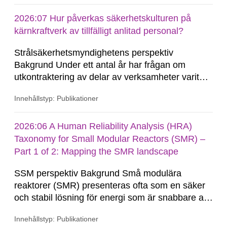
2026:07 Hur påverkas säkerhetskulturen på
kärnkraftverk av tillfälligt anlitad personal?
Strålsäkerhetsmyndighetens perspektiv
Bakgrund Under ett antal år har frågan om
utkontraktering av delar av verksamheter varit
aktuell inom kärnkraftbranschen. Så länge all
Innehållstyp: Publikationer
kärnteknisk verksamhet bedrivs inom
tillståndshavarens (TH) egna organisation så kan
TH ha full rådighet över personalen och därmed
2026:06 A Human Reliability Analysis (HRA)
goda möjligheter att...
Taxonomy for Small Modular Reactors (SMR) –
Part 1 of 2: Mapping the SMR landscape
SSM perspektiv Bakgrund Små modulära
reaktorer (SMR) presenteras ofta som en säker
och stabil lösning för energi som är snabbare att
tillverka än traditionella reaktorer. Teknikens
Innehållstyp: Publikationer
inneboende säkerhetslösningar, högre