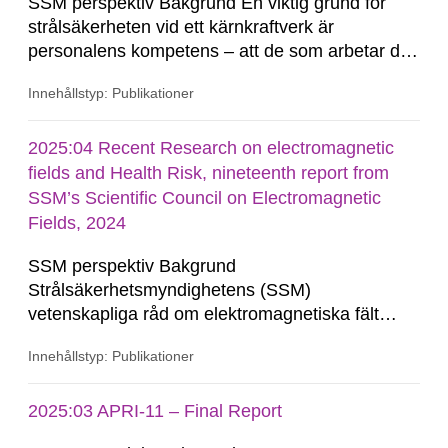
SSM perspektiv Bakgrund En viktig grund för
strålsäkerheten vid ett kärnkraftverk är
personalens kompetens – att de som arbetar där
vet vad de ska göra under normal drift och i
Innehållstyp: Publikationer
händelse av ett missöde eller i värsta fall en
radiologisk olycka. Att säkerställa tillräcklig
kompetens kan vara en utmaning när
2025:04 Recent Research on electromagnetic
anläggningarna...
fields and Health Risk, nineteenth report from
SSM’s Scientific Council on Electromagnetic
Fields, 2024
SSM perspektiv Bakgrund
Strålsäkerhetsmyndighetens (SSM)
vetenskapliga råd om elektromagnetiska fält
följer aktuell forskning om potentiella hälsorisker
Innehållstyp: Publikationer
vid exponering för elektromagnetiska fält och ger
myndigheten råd i bedömningen av möjliga
hälsorisker. Rådet ger vägledning när
2025:03 APRI-11 – Final Report
myndigheten behöver yttra sig i policyfrågor...