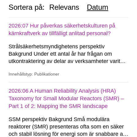
Sortera på:
Relevans
Datum
2026:07 Hur påverkas säkerhetskulturen på
kärnkraftverk av tillfälligt anlitad personal?
Strålsäkerhetsmyndighetens perspektiv
Bakgrund Under ett antal år har frågan om
utkontraktering av delar av verksamheter varit
aktuell inom kärnkraftbranschen. Så länge all
Innehållstyp: Publikationer
kärnteknisk verksamhet bedrivs inom
tillståndshavarens (TH) egna organisation så kan
TH ha full rådighet över personalen och därmed
2026:06 A Human Reliability Analysis (HRA)
goda möjligheter att...
Taxonomy for Small Modular Reactors (SMR) –
Part 1 of 2: Mapping the SMR landscape
SSM perspektiv Bakgrund Små modulära
reaktorer (SMR) presenteras ofta som en säker
och stabil lösning för energi som är snabbare att