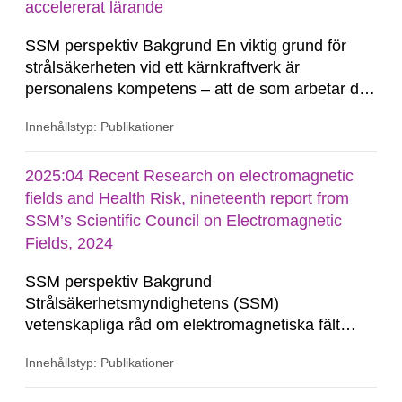
accelererat lärande
SSM perspektiv Bakgrund En viktig grund för
strålsäkerheten vid ett kärnkraftverk är
personalens kompetens – att de som arbetar där
vet vad de ska göra under normal drift och i
Innehållstyp: Publikationer
händelse av ett missöde eller i värsta fall en
radiologisk olycka. Att säkerställa tillräcklig
kompetens kan vara en utmaning när
2025:04 Recent Research on electromagnetic
anläggningarna...
fields and Health Risk, nineteenth report from
SSM’s Scientific Council on Electromagnetic
Fields, 2024
SSM perspektiv Bakgrund
Strålsäkerhetsmyndighetens (SSM)
vetenskapliga råd om elektromagnetiska fält
följer aktuell forskning om potentiella hälsorisker
Innehållstyp: Publikationer
vid exponering för elektromagnetiska fält och ger
myndigheten råd i bedömningen av möjliga