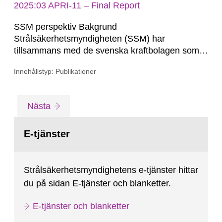
hälsorisker. Rådet ger vägledning när
2025:03 APRI-11 – Final Report
myndigheten behöver yttra sig i policyfrågor...
SSM perspektiv Bakgrund
Strålsäkerhetsmyndigheten (SSM) har
tillsammans med de svenska kraftbolagen som
driver kärnkraftsreaktorer i Sverige sedan början
Innehållstyp: Publikationer
av 1990-talet finansiellt stöttat forskning inom
svåra haverier vid KTH och Chalmers inom
ramen för ett samarbete kallat APRI. APRI-
Gå
sida
Nästa
finansieringen inleddes efter installationen av de
till
sida:
konsekvenslindrande systemen...
E-tjänster
Strålsäkerhetsmyndighetens e-tjänster hittar
du på sidan E-tjänster och blanketter.
E-tjänster och blanketter