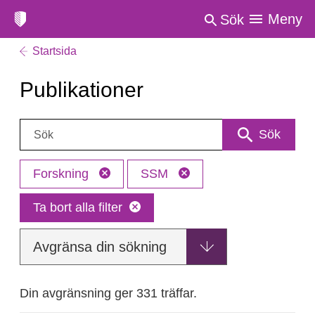
Meny
Sök
Startsida
Publikationer
Sök:
Sök
Forskning
SSM
Ta bort alla filter
Avgränsa din sökning
Din avgränsning ger 331 träffar.