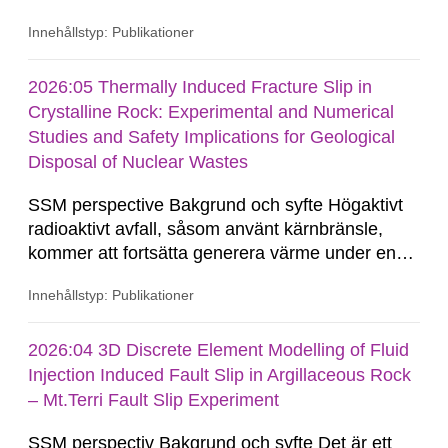
tillverka än traditionella reaktorer. Teknikens
Innehållstyp: Publikationer
inneboende säkerhetslösningar, högre
automationsgrad och ökad användning av
passiva säkerhetssystem framhålls ofta som
2026:05 Thermally Induced Fracture Slip in
argument till att SMR kräver...
Crystalline Rock: Experimental and Numerical
Studies and Safety Implications for Geological
Disposal of Nuclear Wastes
SSM perspective Bakgrund och syfte Högaktivt
radioaktivt avfall, såsom använt kärnbränsle,
kommer att fortsätta generera värme under en
lång tid. Restvärmen resulterar i en termisk
Innehållstyp: Publikationer
expansion av berget kring förvaret, vilket kan
framkalla deformationer i spricksystemet.
Närfälts-effekter kan innebära termiskt inducerad
2026:04 3D Discrete Element Modelling of Fluid
glidning längs...
Injection Induced Fault Slip in Argillaceous Rock
– Mt.Terri Fault Slip Experiment
SSM perspectiv Bakgrund och syfte Det är ett