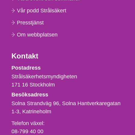
Vår podd Strålsäkert
Presstjänst
Om webbplatsen
Kontakt
Strålsäkerhetsmyndigheten
Postadress
Strålsäkerhetsmyndigheten
171 16
Stockholm
Besöksadress
Solna Strandväg 96, Solna Hantverkaregatan
1-3
Katrineholm
Telefon,
Telefon växel:
fax
08-799 40 00