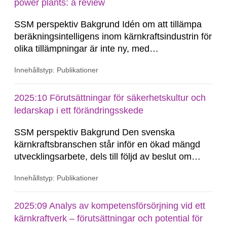
power plants: a review
SSM perspektiv Bakgrund Idén om att tillämpa
beräkningsintelligens inom kärnkraftsindustrin för
olika tillämpningar är inte ny, med
tillämpningsexempel från tidigare 1990- och
Innehållstyp: Publikationer
2000-tal. Med utvecklingen och populariteten av
artifciell intelligens (AI) börjar många forskare
överväga att tillämpa AI-teknik i kärnkraftverk...
2025:10 Förutsättningar för säkerhetskultur och
ledarskap i ett förändringsskede
SSM perspektiv Bakgrund Den svenska
kärnkraftsbranschen står inför en ökad mängd
utvecklingsarbete, dels till följd av beslut om
långtidsdrift av befntliga anläggningar, dels till
Innehållstyp: Publikationer
följd av en eventuell nybyggnation. Det förnyade
intresset för kärnkraft som energikälla i Sverige
kan medföra en del utmaningar framöver i hur...
2025:09 Analys av kompetensförsörjning vid ett
kärnkraftverk – förutsättningar och potential för