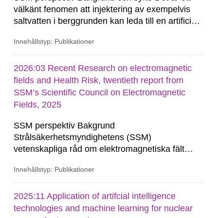
välkänt fenomen att injektering av exempelvis
saltvatten i berggrunden kan leda till en artificiell
ökning av porvattentryck vilket i sin tur kan utlösa
Innehållstyp: Publikationer
jordbävningar (Walsh och Zoback 2015, med
referenser). Ökat porvattentryck på djupet kan
även förekomma naturligt, till exempel till följd av
2026:03 Recent Research on electromagnetic
de...
fields and Health Risk, twentieth report from
SSM’s Scientific Council on Electromagnetic
Fields, 2025
SSM perspektiv Bakgrund
Strålsäkerhetsmyndighetens (SSM)
vetenskapliga råd om elektromagnetiska fält
följer den aktuella forskningen om potentiella
Innehållstyp: Publikationer
hälsorisker vid exponering för elektromagnetiska
fält och ger myndigheten råd i bedömningen av
möjliga hälsorisker. Rådet ger vägledning när
2025:11 Application of artifcial intelligence
myndigheten behöver yttra sig...
technologies and machine learning for nuclear