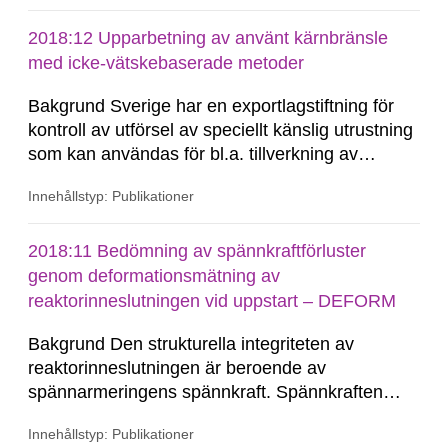
2018:12 Upparbetning av använt kärnbränsle
med icke-vätskebaserade metoder
Bakgrund Sverige har en exportlagstiftning för
kontroll av utförsel av speciellt känslig utrustning
som kan användas för bl.a. tillverkning av
kärnvapen. Syftet är att förhindra att någon stat
Innehållstyp: Publikationer
eller organisation införskaffar sådana vapen.
Utrustningen det är frågan om har ofta en legitim
användning i civil industri men kan ha...
2018:11 Bedömning av spännkraftförluster
genom deformationsmätning av
reaktorinneslutningen vid uppstart – DEFORM
Bakgrund Den strukturella integriteten av
reaktorinneslutningen är beroende av
spännarmeringens spännkraft. Spännkraften
minskar med tiden genom bl.a. omlagring till
Innehållstyp: Publikationer
själva betongen. I byggnormen finns