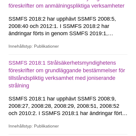
föreskrifter om anmälningspliktiga verksamheter
SSMFS 2018:2 har upphävt SSMFS 2008:5,
2008:40 och 2012:1. I SSMFS 2018:2 har
ändringar förts in genom SSMFS 2019:1,
SSMFS 2019:4 och SSMFS 2025:2.
Innehållstyp: Publikationer
SSMFS 2018:1 Strålsäkerhetsmyndighetens
föreskrifter om grundläggande bestämmelser för
tillståndspliktig verksamhet med joniserande
strålning
SSMFS 2018:1 har upphävt SSMFS 2008:9,
2008:27, 2008:28, 2008:29, 2008:51, 2008:52
och 2010:2. I SSMFS 2018:1 har ändringar förts
in genom SSMFS 2019:7, SSMFS 2021:3,
Innehållstyp: Publikationer
SSMFS 2022:14, SSMFS 2024:2 och SSMFS
2025:6.