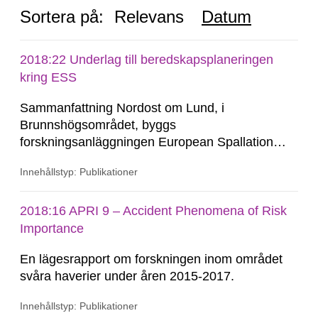
Sortera på:
Relevans
Datum
2018:22 Underlag till beredskapsplaneringen
kring ESS
Sammanfattning Nordost om Lund, i
Brunnshögsområdet, byggs
forskningsanläggningen European Spallation
Source ERIC (ESS). När ESS tas i drift ska en
Innehållstyp: Publikationer
linjäraccelerator leverera protoner till ett
roterande strålmål av volfram, varpå neutroner
produceras genom spallation. I strålmålet och i
2018:16 APRI 9 – Accident Phenomena of Risk
omkringliggande komponenter kommer
Importance
radioaktiva ämnen...
En lägesrapport om forskningen inom området
svåra haverier under åren 2015-2017.
Innehållstyp: Publikationer