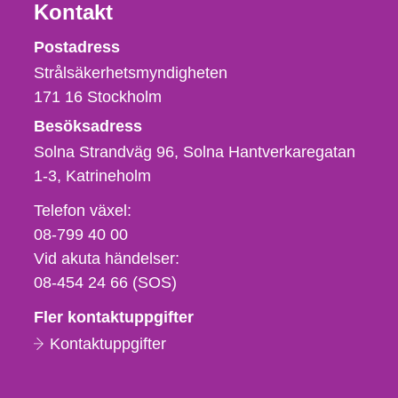
Kontakt
Strålsäkerhetsmyndigheten
Postadress
Strålsäkerhetsmyndigheten
171 16
Stockholm
Besöksadress
Solna Strandväg 96, Solna Hantverkaregatan
1-3
Katrineholm
Telefon,
Telefon växel:
fax
08-799 40 00
och
Vid akuta händelser:
e-
08-454 24 66 (SOS)
postadress
Fler kontaktuppgifter
Kontaktuppgifter