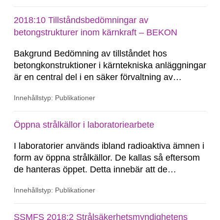
standardformler som beaktar dessa förluster
men lite kunskap finns gällande hur
2018:10 Tillståndsbedömningar av
inneslutningens unika geometri och miljö har för
betongstrukturer inom kärnkraft – BEKON
inverkan på spännkraftsförlusterna.
Bakgrund Bedömning av tillståndet hos
betongkonstruktioner i kärntekniska anläggningar
är en central del i en säker förvaltning av
kärntekniska anläggningar. De svenska
Innehållstyp: Publikationer
anläggningarna blir äldre och många har gått
eller är på väg att gå in i långtidsdrift vilket gör att
tillståndet hos betongkonstruktionerna...
Öppna strålkällor i laboratoriearbete
I laboratorier används ibland radioaktiva ämnen i
form av öppna strålkällor. De kallas så eftersom
de hanteras öppet. Detta innebär att de
radioaktiva ämnena kan spridas till omgivningen.
Innehållstyp: Publikationer
SSMFS 2018:2 Strålsäkerhetsmyndighetens