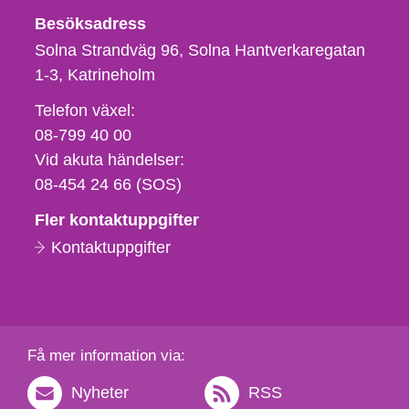
Besöksadress
Solna Strandväg 96, Solna Hantverkaregatan
1-3
Katrineholm
Telefon,
Telefon växel:
fax
08-799 40 00
och
Vid akuta händelser:
e-
08-454 24 66 (SOS)
postadress
Fler kontaktuppgifter
Kontaktuppgifter
Få mer information via:
Nyheter
RSS