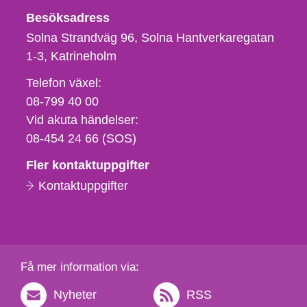
Besöksadress
Solna Strandväg 96, Solna Hantverkaregatan
1-3
Katrineholm
Telefon,
Telefon växel:
fax
08-799 40 00
och
Vid akuta händelser:
e-
08-454 24 66 (SOS)
postadress
Fler kontaktuppgifter
Kontaktuppgifter
Få mer information via:
Nyheter
RSS