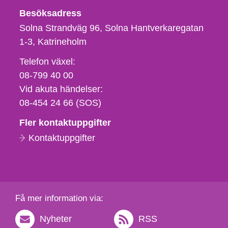
Besöksadress
Solna Strandväg 96, Solna Hantverkaregatan
1-3
Katrineholm
Telefon,
Telefon växel:
fax
08-799 40 00
och
Vid akuta händelser:
e-
08-454 24 66 (SOS)
postadress
Fler kontaktuppgifter
Kontaktuppgifter
Få mer information via:
Nyheter
RSS