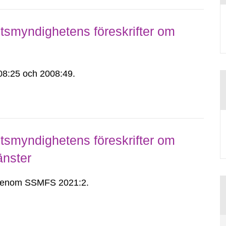
smyndighetens föreskrifter om
8:25 och 2008:49.
smyndighetens föreskrifter om
änster
n genom SSMFS 2021:2.