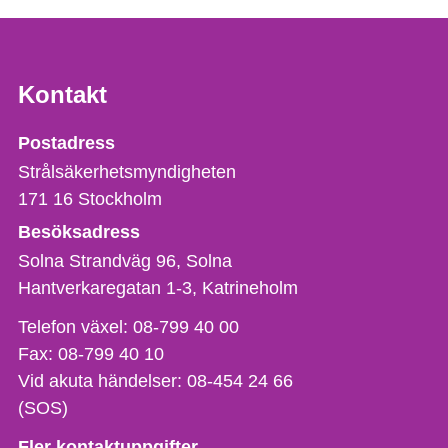
Kontakt
Strålsäkerhetsmyndigheten
Postadress
Strålsäkerhetsmyndigheten
171 16
Stockholm
Besöksadress
Solna Strandväg 96, Solna
Hantverkaregatan 1-3
Katrineholm
Telefon,
Telefon växel:
08-799 40 00
fax
Fax:
08-799 40 10
och
Vid akuta händelser:
08-454 24 66
e-
(SOS)
postadress
Fler kontaktuppgifter