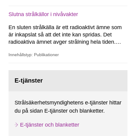
Slutna strålkällor i nivåvakter
En sluten strålkälla är ett radioaktivt ämne som
är inkapslat så att det inte kan spridas. Det
radioaktiva ämnet avger strålning hela tiden.
Nivåvakter används i processindustrin för att
Innehållstyp: Publikationer
med hjälp av strålning kontrollera nivåer i tankar
och bränslepannor.
Gå
till
E-tjänster
sida:
Strålsäkerhetsmyndighetens e-tjänster hittar
du på sidan E-tjänster och blanketter.
E-tjänster och blanketter