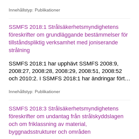
övergångsbestämmelsen till 7 § i SSMFS
Innehållstyp: Publikationer
2018:4.
SSMFS 2018:1 Strålsäkerhetsmyndighetens
föreskrifter om grundläggande bestämmelser för
tillståndspliktig verksamhet med joniserande
strålning
SSMFS 2018:1 har upphävt SSMFS 2008:9,
2008:27, 2008:28, 2008:29, 2008:51, 2008:52
och 2010:2. I SSMFS 2018:1 har ändringar förts
in genom SSMFS 2019:7, SSMFS 2021:3,
Innehållstyp: Publikationer
SSMFS 2022:14, SSMFS 2024:2 och SSMFS
2025:6.
SSMFS 2018:3 Strålsäkerhetsmyndighetens
föreskrifter om undantag från strålskyddslagen
och om friklassning av material,
byggnadsstrukturer och områden