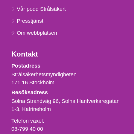
Vår podd Strålsäkert
Presstjänst
Om webbplatsen
Kontakt
Strålsäkerhetsmyndigheten
Postadress
Strålsäkerhetsmyndigheten
171 16
Stockholm
Besöksadress
Solna Strandväg 96, Solna Hantverkaregatan
1-3
Katrineholm
Telefon,
Telefon växel:
fax
08-799 40 00