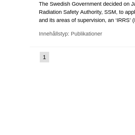
The Swedish Government decided on Ja
Radiation Safety Authority, SSM, to apply
and its areas of supervision, an ‘IRRS’ 
out by the International Atomic Energ
Innehållstyp: Publikationer
made a formal request to the IAEA for 
(nuvarande
1
Gå
till
sida)
sida: