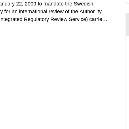
nuary 22, 2009 to mandate the Swedish
 for an international review of the Author-ity
(Integrated Regulatory Review Service) carried
y Agency (IAEA). On February 25, 2009, SSM
an IRRS in Sweden. The time...