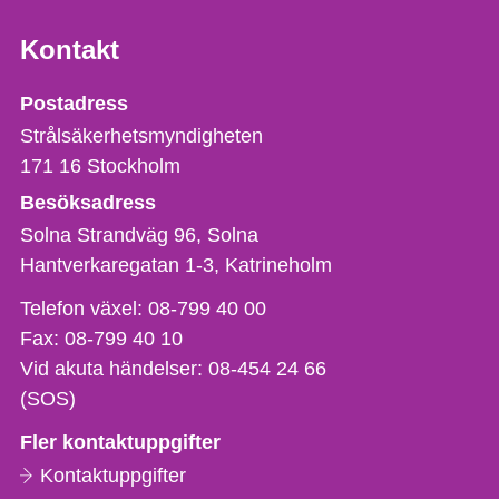
Kontakt
Strålsäkerhetsmyndigheten
Postadress
Strålsäkerhetsmyndigheten
171 16
Stockholm
Besöksadress
Solna Strandväg 96, Solna
Hantverkaregatan 1-3
Katrineholm
Telefon,
Telefon växel:
08-799 40 00
fax
Fax:
08-799 40 10
och
Vid akuta händelser:
08-454 24 66
e-
(SOS)
postadress
Fler kontaktuppgifter
Kontaktuppgifter