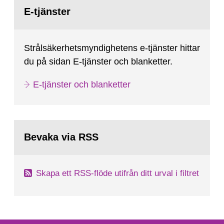
Gå
February 25, 2009, SSM made a formal request
till
E-tjänster
sida:
to the IAEA for an IRRS in Sweden. The time...
Strålsäkerhetsmyndighetens e-tjänster hittar
du på sidan E-tjänster och blanketter.
E-tjänster och blanketter
Bevaka via RSS
Skapa ett RSS-flöde utifrån ditt urval i filtret