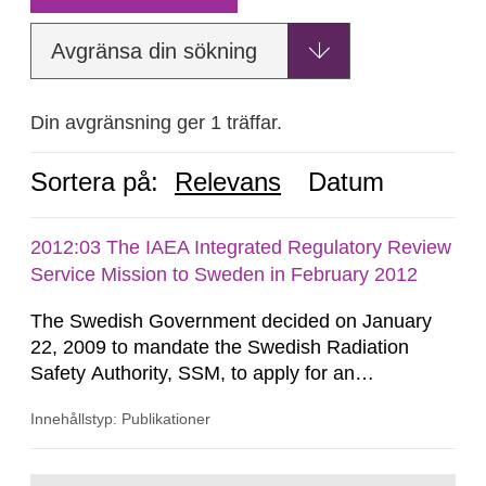
Avgränsa din sökning
Din avgränsning ger 1 träffar.
Sortera på:
Relevans
Datum
2012:03 The IAEA Integrated Regulatory Review
Service Mission to Sweden in February 2012
The Swedish Government decided on January
22, 2009 to mandate the Swedish Radiation
Safety Authority, SSM, to apply for an
international review of the Author-ity and its
Innehållstyp: Publikationer
areas of supervision, an ‘IRRS’ (Integrated
Regulatory Review Service) carried out by the
International Atomic Energy Agency (IAEA). On