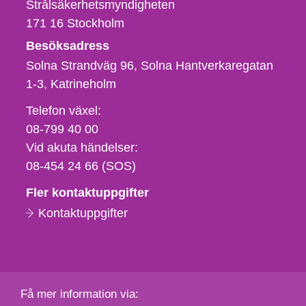
Strålsäkerhetsmyndigheten
171 16
Stockholm
Besöksadress
Solna Strandväg 96, Solna Hantverkaregatan
1-3
Katrineholm
Telefon,
Telefon växel:
fax
08-799 40 00
och
Vid akuta händelser:
e-
08-454 24 66 (SOS)
postadress
Fler kontaktuppgifter
Kontaktuppgifter
Få mer information via: