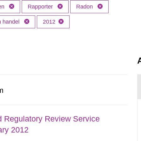
ken
Rapporter
Radon
ch handel
2012
m
d Regulatory Review Service
ary 2012