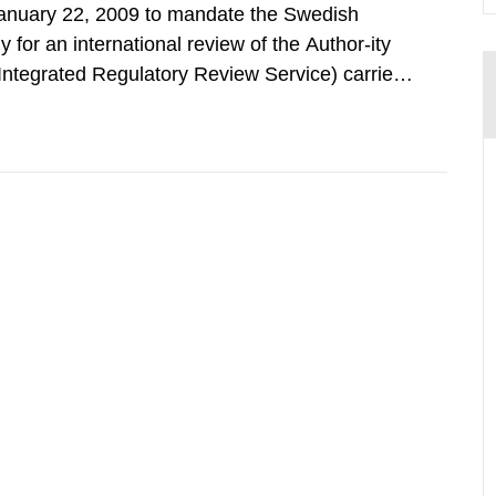
nuary 22, 2009 to mandate the Swedish
 for an international review of the Author-ity
(Integrated Regulatory Review Service) carried
y Agency (IAEA). On February 25, 2009, SSM
an IRRS in Sweden. The time...