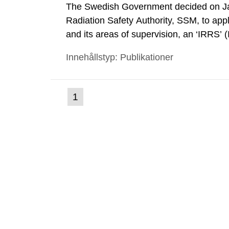
The Swedish Government decided on Ja
Radiation Safety Authority, SSM, to apply
and its areas of supervision, an ‘IRRS’ 
out by the International Atomic Energ
Innehållstyp: Publikationer
made a formal request to the IAEA for 
(nuvarande
1
Gå
till
sida)
sida: