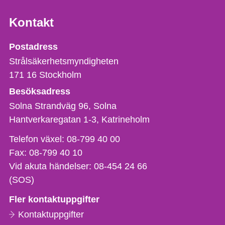
Kontakt
Strålsäkerhetsmyndigheten
Postadress
Strålsäkerhetsmyndigheten
171 16
Stockholm
Besöksadress
Solna Strandväg 96, Solna
Hantverkaregatan 1-3
Katrineholm
Telefon,
Telefon växel:
08-799 40 00
fax
Fax:
08-799 40 10
och
Vid akuta händelser:
08-454 24 66
e-
(SOS)
postadress
Fler kontaktuppgifter
Kontaktuppgifter