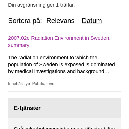
Din avgränsning ger 1 träffar.
Sortera på:
Relevans
Datum
2007:02e Radiation Environment in Sweden,
summary
The radiation environment to which the
population of Sweden is exposed is dominated
by medical investigations and background
radiation from the ground and building materials
Innehållstyp: Publikationer
in our houses. That is the conclusion of the first
general Swedish summary of environmental
monitoring data and dose calculations within the
Gå
field of radiation. The report shows that people’s
till
E-tjänster
sida:
behaviour in the form of...