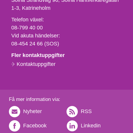
Solna Strandväg 96, Solna Hantverkaregatan
1-3
Katrineholm
Telefon,
Telefon växel:
fax
08-799 40 00
och
Vid akuta händelser:
e-
08-454 24 66 (SOS)
postadress
Fler kontaktuppgifter
Kontaktuppgifter
Få mer information via:
Nyheter
RSS
Facebook
Linkedin