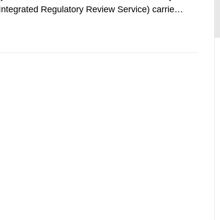
(Integrated Regulatory Review Service) carried
y Agency (IAEA). On February 25, 2009, SSM
an IRRS in Sweden. The time...