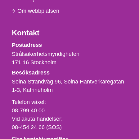
Om webbplatsen
Kontakt
Strålsäkerhetsmyndigheten
Postadress
Strålsäkerhetsmyndigheten
171 16
Stockholm
Besöksadress
Solna Strandväg 96, Solna Hantverkaregatan
1-3
Katrineholm
Telefon,
Telefon växel:
fax
08-799 40 00
och
Vid akuta händelser:
e-
08-454 24 66 (SOS)
postadress