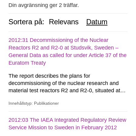
Din avgränsning ger 2 träffar.
Sortera på:
Relevans
Datum
2012:31 Decommissioning of the Nuclear
Reactors R2 and R2-0 at Studsvik, Sweden –
General Data as called for under Article 37 of the
Euratom Treaty
The report describes the plans for
decommissioning of the nuclear research and
material test reactors R2 and R2-0, situated at
the Studsvik site in Sweden. The purpose of the
Innehållstyp: Publikationer
document is to serve as information for the
European Commission, and to fulfil the
requirements of Article 37 of the Euratom Treaty.
2012:03 The IAEA Integrated Regulatory Review
According to Article 37, each Member State shall
Service Mission to Sweden in February 2012
provide the Commission with such...