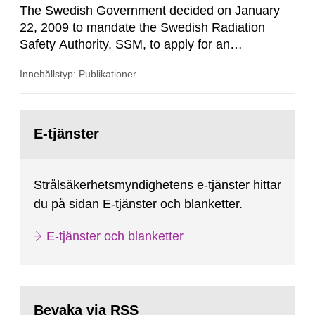
The Swedish Government decided on January
22, 2009 to mandate the Swedish Radiation
Safety Authority, SSM, to apply for an
international review of the Author-ity and its
Innehållstyp: Publikationer
areas of supervision, an ‘IRRS’ (Integrated
Regulatory Review Service) carried out by the
International Atomic Energy Agency (IAEA). On
Gå
February 25, 2009, SSM made a formal request
till
E-tjänster
sida:
to the IAEA for an IRRS in Sweden. The time...
Strålsäkerhetsmyndighetens e-tjänster hittar
du på sidan E-tjänster och blanketter.
E-tjänster och blanketter
Bevaka via RSS