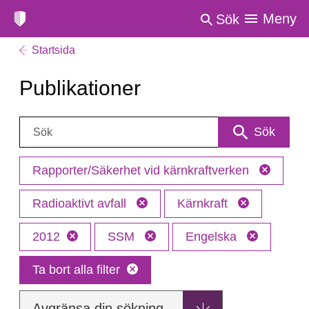
Meny
Sök
Startsida
Publikationer
Sök:
Sök
Rapporter/Säkerhet vid kärnkraftverken
Radioaktivt avfall
Kärnkraft
2012
SSM
Engelska
Ta bort alla filter
Avgränsa din sökning