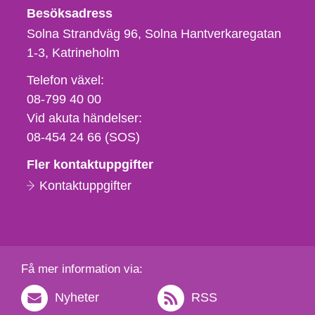
Besöksadress
Solna Strandväg 96, Solna Hantverkaregatan
1-3
Katrineholm
Telefon,
Telefon växel:
fax
08-799 40 00
och
Vid akuta händelser:
e-
08-454 24 66 (SOS)
postadress
Fler kontaktuppgifter
Kontaktuppgifter
Få mer information via:
Nyheter
RSS