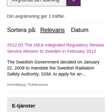
Din avgränsning ger 1 träffar.
Sortera på:
Relevans
Datum
2012:03 The IAEA Integrated Regulatory Review
Service Mission to Sweden in February 2012
The Swedish Government decided on January
22, 2009 to mandate the Swedish Radiation
Safety Authority, SSM, to apply for an
international review of the Author-ity and its
Innehållstyp: Publikationer
areas of supervision, an ‘IRRS’ (Integrated
Regulatory Review Service) carried out by the
International Atomic Energy Agency (IAEA). On
Gå
February 25, 2009, SSM made a formal request
till
E-tjänster
sida:
to the IAEA for an IRRS in Sweden. The time...