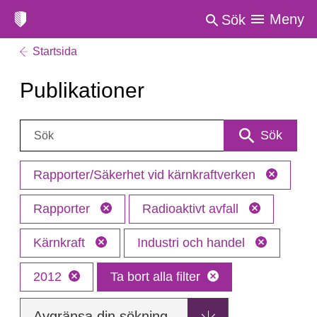
Meny
Sök
Startsida
Publikationer
Sök:
Sök
Rapporter/Säkerhet vid kärnkraftverken
Rapporter
Radioaktivt avfall
Kärnkraft
Industri och handel
2012
Ta bort alla filter
Avgränsa din sökning