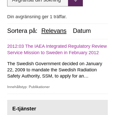
Din avgränsning ger 1 träffar.
Sortera på:
Relevans
Datum
2012:03 The IAEA Integrated Regulatory Review
Service Mission to Sweden in February 2012
The Swedish Government decided on January
22, 2009 to mandate the Swedish Radiation
Safety Authority, SSM, to apply for an
international review of the Author-ity and its
Innehållstyp: Publikationer
areas of supervision, an ‘IRRS’ (Integrated
Regulatory Review Service) carried out by the
International Atomic Energy Agency (IAEA). On
Gå
February 25, 2009, SSM made a formal request
till
E-tjänster
sida:
to the IAEA for an IRRS in Sweden. The time...