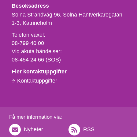
Besöksadress
Solna Strandväg 96, Solna Hantverkaregatan
1-3
Katrineholm
Telefon,
Telefon växel:
fax
08-799 40 00
och
Vid akuta händelser:
e-
08-454 24 66 (SOS)
postadress
Fler kontaktuppgifter
Kontaktuppgifter
Få mer information via:
Nyheter
RSS