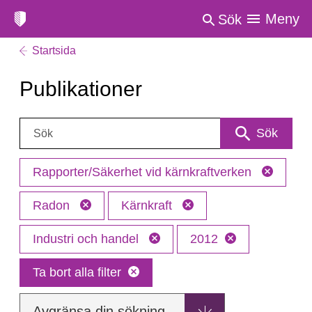
Meny
Sök
Startsida
Publikationer
Sök:
Sök
Rapporter/Säkerhet vid kärnkraftverken
Radon
Kärnkraft
Industri och handel
2012
Ta bort alla filter
Avgränsa din sökning