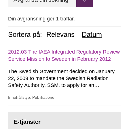
Din avgränsning ger 1 träffar.
Sortera på:
Relevans
Datum
2012:03 The IAEA Integrated Regulatory Review
Service Mission to Sweden in February 2012
The Swedish Government decided on January
22, 2009 to mandate the Swedish Radiation
Safety Authority, SSM, to apply for an
international review of the Author-ity and its
Innehållstyp: Publikationer
areas of supervision, an ‘IRRS’ (Integrated
Regulatory Review Service) carried out by the
International Atomic Energy Agency (IAEA). On
Gå
February 25, 2009, SSM made a formal request
till
E-tjänster
sida:
to the IAEA for an IRRS in Sweden. The time...