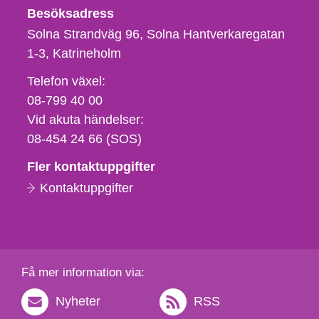
Besöksadress
Solna Strandväg 96, Solna Hantverkaregatan
1-3
Katrineholm
Telefon,
Telefon växel:
fax
08-799 40 00
och
Vid akuta händelser:
e-
08-454 24 66 (SOS)
postadress
Fler kontaktuppgifter
Kontaktuppgifter
Få mer information via:
Nyheter
RSS