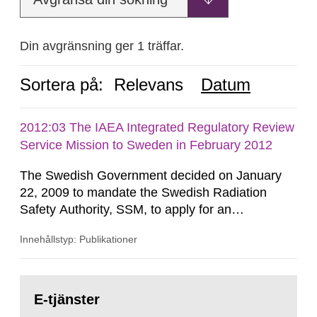
Din avgränsning ger 1 träffar.
Sortera på:
Relevans
Datum
2012:03 The IAEA Integrated Regulatory Review
Service Mission to Sweden in February 2012
The Swedish Government decided on January
22, 2009 to mandate the Swedish Radiation
Safety Authority, SSM, to apply for an
international review of the Author-ity and its
Innehållstyp: Publikationer
areas of supervision, an ‘IRRS’ (Integrated
Regulatory Review Service) carried out by the
International Atomic Energy Agency (IAEA). On
Gå
February 25, 2009, SSM made a formal request
till
E-tjänster
sida:
to the IAEA for an IRRS in Sweden. The time...