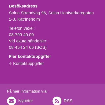
Besöksadress
Solna Strandväg 96, Solna Hantverkaregatan
1-3
Katrineholm
Telefon,
Telefon växel:
fax
08-799 40 00
och
Vid akuta händelser:
e-
08-454 24 66 (SOS)
postadress
Fler kontaktuppgifter
Kontaktuppgifter
Få mer information via:
Nyheter
RSS