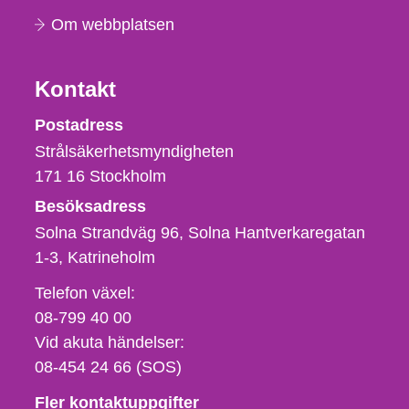
Om webbplatsen
Kontakt
Strålsäkerhetsmyndigheten
Postadress
Strålsäkerhetsmyndigheten
171 16
Stockholm
Besöksadress
Solna Strandväg 96, Solna Hantverkaregatan
1-3
Katrineholm
Telefon,
Telefon växel:
fax
08-799 40 00
och
Vid akuta händelser:
e-
08-454 24 66 (SOS)
postadress
Fler kontaktuppgifter