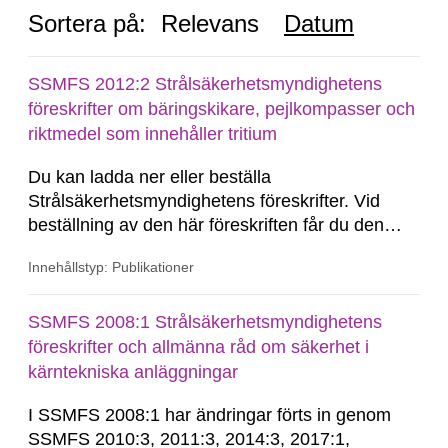
Sortera på:
Relevans
Datum
SSMFS 2012:2 Strålsäkerhetsmyndighetens
föreskrifter om bäringskikare, pejlkompasser och
riktmedel som innehåller tritium
Du kan ladda ner eller beställa
Strålsäkerhetsmyndighetens föreskrifter. Vid
beställning av den här föreskriften får du den
konsoliderade versionen skickad till dig.
Innehållstyp: Publikationer
Konsoliderad version är en version av
föreskrifterna där alla ändringar har förts in. En
konsoliderad version visar föreskrifterna i deras
SSMFS 2008:1 Strålsäkerhetsmyndighetens
senast gällande...
föreskrifter och allmänna råd om säkerhet i
kärntekniska anläggningar
I SSMFS 2008:1 har ändringar förts in genom
SSMFS 2010:3, 2011:3, 2014:3, 2017:1,