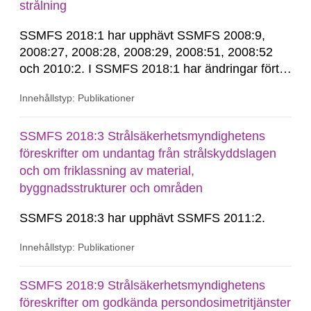
strålning
SSMFS 2018:1 har upphävt SSMFS 2008:9,
2008:27, 2008:28, 2008:29, 2008:51, 2008:52
och 2010:2. I SSMFS 2018:1 har ändringar förts
in genom SSMFS 2019:7, SSMFS 2021:3,
Innehållstyp: Publikationer
SSMFS 2022:14, SSMFS 2024:2 och SSMFS
2025:6.
SSMFS 2018:3 Strålsäkerhetsmyndighetens
föreskrifter om undantag från strålskyddslagen
och om friklassning av material,
byggnadsstrukturer och områden
SSMFS 2018:3 har upphävt SSMFS 2011:2.
Innehållstyp: Publikationer
SSMFS 2018:9 Strålsäkerhetsmyndighetens
föreskrifter om godkända persondosimetritjänster