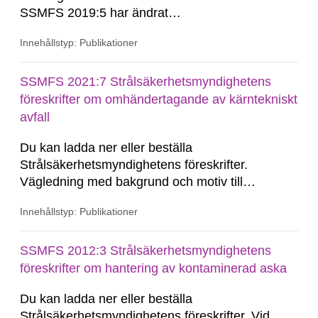
SSMFS 2019:5 har ändrat
övergångsbestämmelsen till 7 § i SSMFS
Innehållstyp: Publikationer
2018:4.
SSMFS 2021:7 Strålsäkerhetsmyndighetens
föreskrifter om omhändertagande av kärntekniskt
avfall
Du kan ladda ner eller beställa
Strålsäkerhetsmyndighetens föreskrifter.
Vägledning med bakgrund och motiv till
föreskriften kan endast laddas ner. Vill du
Innehållstyp: Publikationer
beställa den här publikationen i tryckt format?
SSM Du kan beställa den här publikationen i
tryckt format till självkostnadspris. Kommuner
SSMFS 2012:3 Strålsäkerhetsmyndighetens
och skolor kan du beställa upp till 50 tryckta...
föreskrifter om hantering av kontaminerad aska
Du kan ladda ner eller beställa
Strålsäkerhetsmyndighetens föreskrifter. Vid