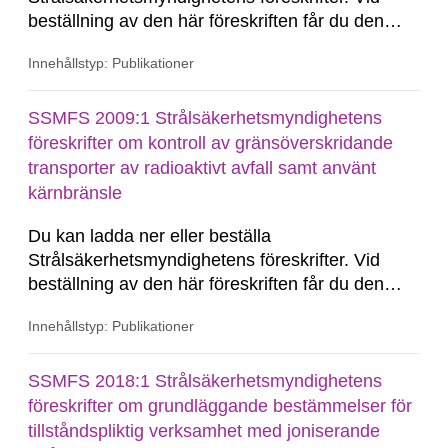
beställning av den här föreskriften får du den
konsoliderade versionen skickad till dig.
Innehållstyp: Publikationer
Konsoliderad version är en version av
föreskrifterna där alla ändringar har förts in. En
konsoliderad version visar föreskrifterna i deras
SSMFS 2009:1 Strålsäkerhetsmyndighetens
senast gällande...
föreskrifter om kontroll av gränsöverskridande
transporter av radioaktivt avfall samt använt
kärnbränsle
Du kan ladda ner eller beställa
Strålsäkerhetsmyndighetens föreskrifter. Vid
beställning av den här föreskriften får du den
konsoliderade versionen skickad till dig.
Innehållstyp: Publikationer
Konsoliderad version är en version av
föreskrifterna där alla ändringar har förts in. En
konsoliderad version visar föreskrifterna i deras
SSMFS 2018:1 Strålsäkerhetsmyndighetens
senast gällande...
föreskrifter om grundläggande bestämmelser för
tillståndspliktig verksamhet med joniserande