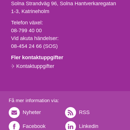
Solna Strandväg 96, Solna Hantverkaregatan
1-3
Katrineholm
Telefon,
Telefon växel:
fax
08-799 40 00
och
Vid akuta händelser:
e-
08-454 24 66 (SOS)
postadress
Fler kontaktuppgifter
Kontaktuppgifter
Få mer information via:
Nyheter
RSS
Facebook
Linkedin