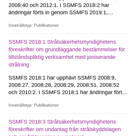
2008:40 och 2012:1. I SSMFS 2018:2 har
ändringar förts in genom SSMFS 2019:1,
SSMFS 2019:4 och SSMFS 2025:2.
Innehållstyp: Publikationer
SSMFS 2018:1 Strålsäkerhetsmyndighetens
föreskrifter om grundläggande bestämmelser för
tillståndspliktig verksamhet med joniserande
strålning
SSMFS 2018:1 har upphävt SSMFS 2008:9,
2008:27, 2008:28, 2008:29, 2008:51, 2008:52
och 2010:2. I SSMFS 2018:1 har ändringar förts
in genom SSMFS 2019:7, SSMFS 2021:3,
Innehållstyp: Publikationer
SSMFS 2022:14, SSMFS 2024:2 och SSMFS
2025:6.
SSMFS 2018:3 Strålsäkerhetsmyndighetens
föreskrifter om undantag från strålskyddslagen