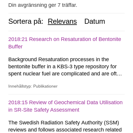
Din avgränsning ger 7 träffar.
Sortera på:
Relevans
Datum
2018:21 Research on Resaturation of Bentonite
Buffer
Background Resaturation processes in the
bentonite buffer in a KBS-3 type repository for
spent nuclear fuel are complicated and are often
illustrated, analysed and modelled multi-
Innehållstyp: Publikationer
disciplinarily as coupled thermal (T), hydrological
(H) and mechanical (M) processes with multi-
phase flow, elastoplastic evolution in a swelling
2018:15 Review of Geochemical Data Utilisation
porous medium. Previous THM-modelling
in SR-Site Safety Assessment
showed that the re-saturation...
The Swedish Radiation Safety Authority (SSM)
reviews and follows associated research related