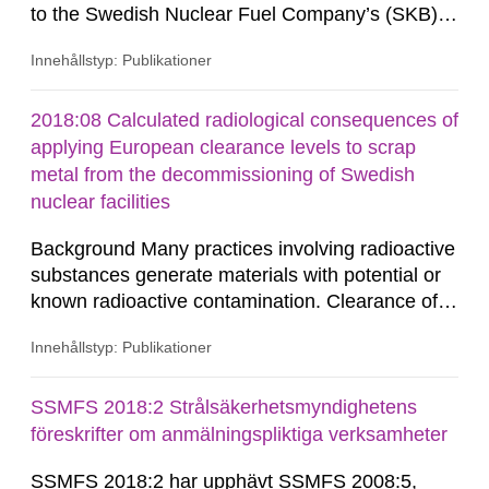
to the Swedish Nuclear Fuel Company’s (SKB)
work with establishing a repository for spent
Innehållstyp: Publikationer
nuclear fuel and an encapsulation facility.
2018:08 Calculated radiological consequences of
applying European clearance levels to scrap
metal from the decommissioning of Swedish
nuclear facilities
Background Many practices involving radioactive
substances generate materials with potential or
known radioactive contamination. Clearance of
materials means a decision that such materials
Innehållstyp: Publikationer
can be released from regulatory control and used
or disposed of without restrictions from a
radiation protection point of view. According to
SSMFS 2018:2 Strålsäkerhetsmyndighetens
regulations issued by the SSM, such decisions
föreskrifter om anmälningspliktiga verksamheter
must be based on...
SSMFS 2018:2 har upphävt SSMFS 2008:5,