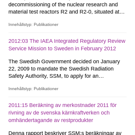
decommissioning of the nuclear research and
material test reactors R2 and R2-0, situated at
the Studsvik site in Sweden. The purpose of the
Innehållstyp: Publikationer
document is to serve as information for the
European Commission, and to fulfil the
requirements of Article 37 of the Euratom Treaty.
2012:03 The IAEA Integrated Regulatory Review
According to Article 37, each Member State shall
Service Mission to Sweden in February 2012
provide the Commission with such...
The Swedish Government decided on January
22, 2009 to mandate the Swedish Radiation
Safety Authority, SSM, to apply for an
international review of the Author-ity and its
Innehållstyp: Publikationer
areas of supervision, an ‘IRRS’ (Integrated
Regulatory Review Service) carried out by the
International Atomic Energy Agency (IAEA). On
2011:15 Beräkning av merkostnader 2011 för
February 25, 2009, SSM made a formal request
rivning av de svenska kärnkraftverken och
to the IAEA for an IRRS in Sweden. The time...
omhändertagande av restprodukter
Denna rapport beskriver SSM:s beräkningar av