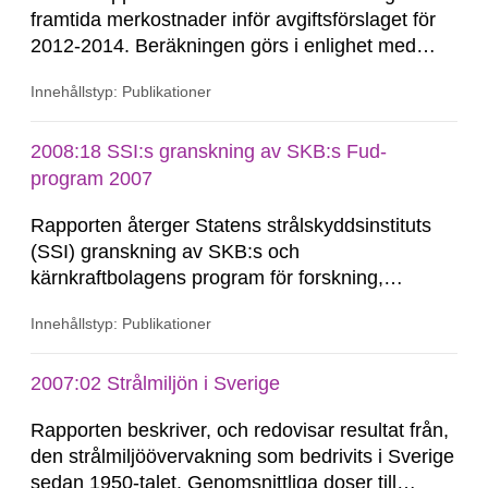
framtida merkostnader inför avgiftsförslaget för
2012-2014. Beräkningen görs i enlighet med
finansieringslagen och avser samtliga
Innehållstyp: Publikationer
merkostnader fram till dess att restprodukterna
från de svenska kärnkraftverken är slutligt
förvarade. Enligt nuvarande beräkningar antas
2008:18 SSI:s granskning av SKB:s Fud-
detta ske 2069. Uppskattningen...
program 2007
Rapporten återger Statens strålskyddsinstituts
(SSI) granskning av SKB:s och
kärnkraftbolagens program för forskning,
utveckling och demonstration - Fud-program
Innehållstyp: Publikationer
2007. Rapporten utgör SSI:s remissvar till SKI i
ärendet. I granskningen kommenterar SSI bl.a.
SKB:s återkoppling till det fortsatta forskningsoch
2007:02 Strålmiljön i Sverige
utvecklingsprogrammet utifrån bl.a. den senast
Rapporten beskriver, och redovisar resultat från,
genomförda...
den strålmiljöövervakning som bedrivits i Sverige
sedan 1950-talet. Genomsnittliga doser till