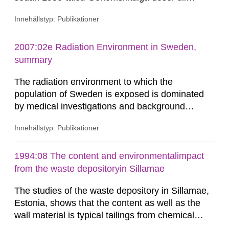
befolkningen och till speciella befolkningsgrupper
Innehållstyp: Publikationer
redovisas också. En stor del av övervakningen
har rört nedfallet och spridningen i ekosystemen
av radioaktiva ämnen från de atmosfäriska
2007:02e Radiation Environment in Sweden,
kärnvapenproven...
summary
The radiation environment to which the
population of Sweden is exposed is dominated
by medical investigations and background
radiation from the ground and building materials
Innehållstyp: Publikationer
in our houses. That is the conclusion of the first
general Swedish summary of environmental
monitoring data and dose calculations within the
1994:08 The content and environmentalimpact
field of radiation. The report shows that people’s
from the waste depositoryin Sillamae
behaviour in the form of...
The studies of the waste depository in Sillamae,
Estonia, shows that the content as well as the
wall material is typical tailings from chemical
enrichment of uranium ore. The environmental