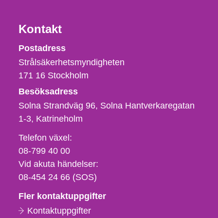
Kontakt
Strålsäkerhetsmyndigheten
Postadress
Strålsäkerhetsmyndigheten
171 16
Stockholm
Besöksadress
Solna Strandväg 96, Solna Hantverkaregatan
1-3
Katrineholm
Telefon,
Telefon växel:
fax
08-799 40 00
och
Vid akuta händelser:
e-
08-454 24 66 (SOS)
postadress
Fler kontaktuppgifter
Kontaktuppgifter