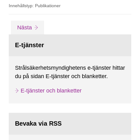
övergångsbestämmelsen till 7 § i SSMFS
Innehållstyp: Publikationer
2018:4.
Gå
sida
Nästa
till
sida:
E-tjänster
Strålsäkerhetsmyndighetens e-tjänster hittar
du på sidan E-tjänster och blanketter.
E-tjänster och blanketter
Bevaka via RSS