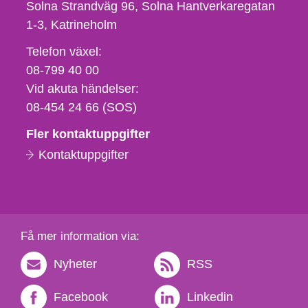
Solna Strandväg 96, Solna Hantverkaregatan
1-3
Katrineholm
Telefon,
Telefon växel:
fax
08-799 40 00
och
Vid akuta händelser:
e-
08-454 24 66 (SOS)
postadress
Fler kontaktuppgifter
Kontaktuppgifter
Få mer information via:
Nyheter
RSS
Facebook
Linkedin