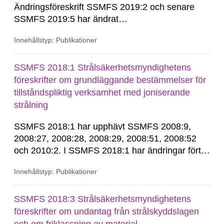
Ändringsföreskrift SSMFS 2019:2 och senare
SSMFS 2019:5 har ändrat
övergångsbestämmelsen till 7 § i SSMFS
Innehållstyp: Publikationer
2018:4.
SSMFS 2018:1 Strålsäkerhetsmyndighetens
föreskrifter om grundläggande bestämmelser för
tillståndspliktig verksamhet med joniserande
strålning
SSMFS 2018:1 har upphävt SSMFS 2008:9,
2008:27, 2008:28, 2008:29, 2008:51, 2008:52
och 2010:2. I SSMFS 2018:1 har ändringar förts
in genom SSMFS 2019:7, SSMFS 2021:3,
Innehållstyp: Publikationer
SSMFS 2022:14, SSMFS 2024:2 och SSMFS
2025:6.
SSMFS 2018:3 Strålsäkerhetsmyndighetens
föreskrifter om undantag från strålskyddslagen