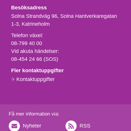
Besöksadress
Solna Strandväg 96, Solna Hantverkaregatan
1-3
Katrineholm
Telefon,
Telefon växel:
fax
08-799 40 00
och
Vid akuta händelser:
e-
08-454 24 66 (SOS)
postadress
Fler kontaktuppgifter
Kontaktuppgifter
Få mer information via:
Nyheter
RSS